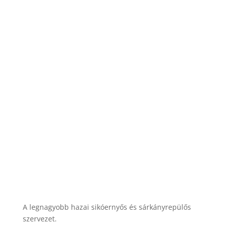
Éves beszámoló (xlsx) 3. 2020-as tervek, pénzügyi
javaslat (xlsx) 4. HFFA éves szöveges beszámoló a
közgyűlésre...
bővebben
« Régebbi bejegyzések
Újabb bejegyzések »
A legnagyobb hazai sikóernyős és sárkányrepülős
szervezet.