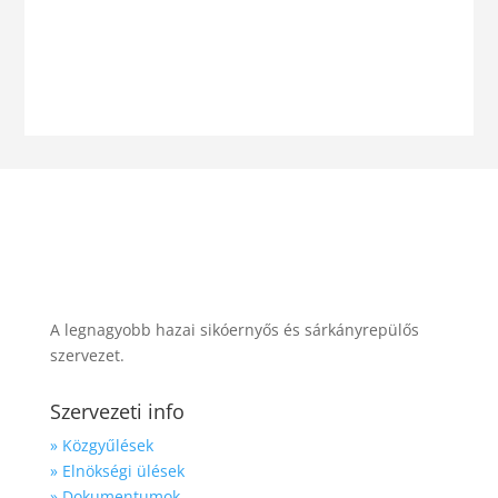
bővebben
« Régebbi bejegyzések
A legnagyobb hazai sikóernyős és sárkányrepülős
szervezet.
Szervezeti info
» Közgyűlések
» Elnökségi ülések
» Dokumentumok