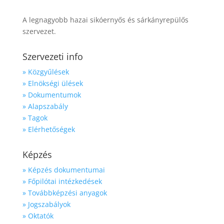
A legnagyobb hazai sikóernyős és sárkányrepülős
szervezet.
Szervezeti info
» Közgyűlések
» Elnökségi ülések
» Dokumentumok
» Alapszabály
» Tagok
» Elérhetőségek
Képzés
» Képzés dokumentumai
» Főpilótai intézkedések
» Továbbképzési anyagok
» Jogszabályok
» Oktatók