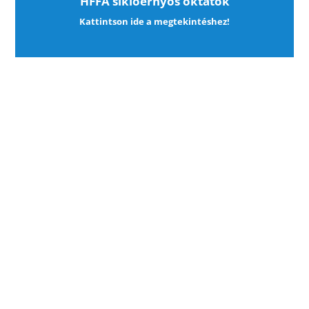
HFFA siklóernyős oktatók
Kattintson ide a megtekintéshez!