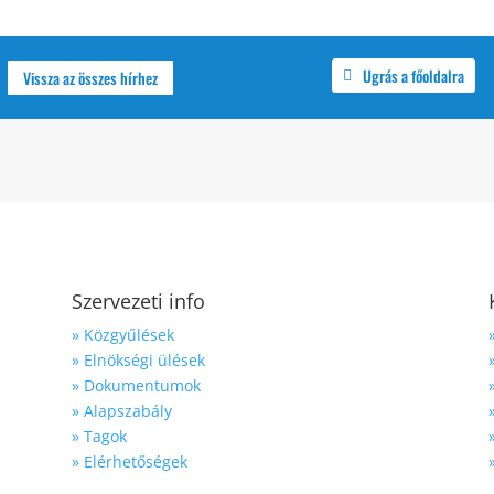
Ugrás a főoldalra
Vissza az összes hírhez
Szervezeti info
» Közgyűlések
» Elnökségi ülések
» Dokumentumok
» Alapszabály
» Tagok
» Elérhetőségek