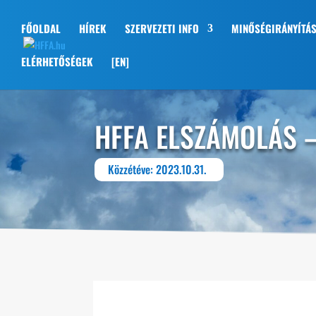
FŐOLDAL
HÍREK
SZERVEZETI INFO
MINŐSÉGIRÁNYÍTÁ
ELÉRHETŐSÉGEK
[EN]
HFFA ELSZÁMOLÁS 
Közzétéve: 2023.10.31.