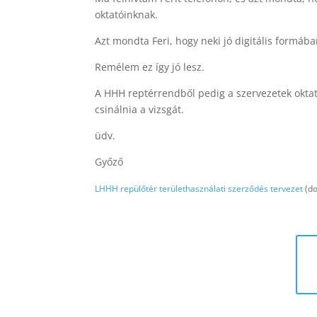
oktatóinknak.
Azt mondta Feri, hogy neki jó digitális formában
Remélem ez így jó lesz.
A HHH reptérrendből pedig a szervezetek oktató
csinálnia a vizsgát.
üdv.
Győző
LHHH repülőtér területhasználati szerződés tervezet
(do