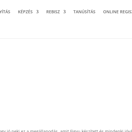
YÍTÁS
KÉPZÉS
REBISZ
TANÚSÍTÁS
ONLINE REGIS
ogy jó neki ez a megállapodás, amit Figyu készített és mindenki jóv