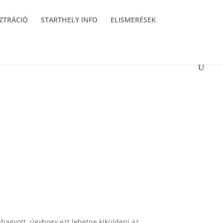
ZTRÁCIÓ
STARTHELY INFO
ELISMERÉSEK
áhagyott, úgyhogy ezt lehetne kiküldeni az