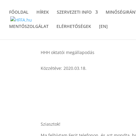
FŐOLDAL
HÍREK
SZERVEZETI INFO
MINŐSÉGIRÁN
MENTŐSZOLGÁLAT
ELÉRHETŐSÉGEK
[EN]
HHH oktatói megállapodás
Közzétéve: 2020.03.18.
Sziasztok!
Ma felhívtam Ferit telefonon, és azt mondta, h