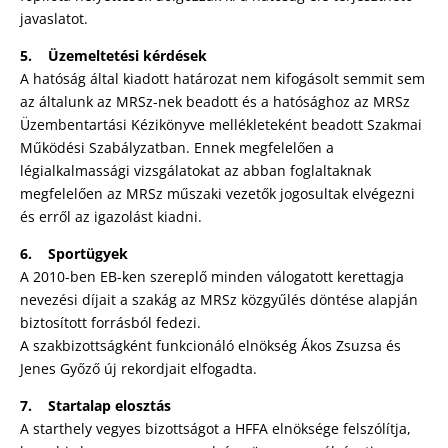
javaslatot.
5. Üzemeltetési kérdések
A hatóság által kiadott határozat nem kifogásolt semmit sem
az általunk az MRSz-nek beadott és a hatósághoz az MRSz
Üzembentartási Kézikönyve mellékleteként beadott Szakmai
Működési Szabályzatban. Ennek megfelelően a
légialkalmassági vizsgálatokat az abban foglaltaknak
megfelelően az MRSz műszaki vezetők jogosultak elvégezni
és erről az igazolást kiadni.
6. Sportügyek
A 2010-ben EB-ken szereplő minden válogatott kerettagja
nevezési díjait a szakág az MRSz közgyűlés döntése alapján
biztosított forrásból fedezi.
A szakbizottságként funkcionáló elnökség Ákos Zsuzsa és
Jenes Győző új rekordjait elfogadta.
7. Startalap elosztás
A starthely vegyes bizottságot a HFFA elnöksége felszólítja,