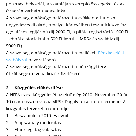
pénzügyi helyzetét, a számláján szereplő összegeket és az
év során várható kiadásainkat.
A szövetség elnöksége határozott a csökkentett utolsó
negyedéves díjakról, amelyet körlevélben teszünk közzé (az
egy üléses légijármű díj 2000 Ft, a pilóta regisztráció 1000 Ft
– ebből a startalapba 500 Ft kerül – MRSz és szakbiz díj
5000 Ft)
A szövetség elnöksége határozott a mellékelt
Pénzkezelési
szabályzat
bevezetéséről.
A szövetség elnöksége határozott a pénzügyi terv
útiköltségekre vonatkozó kifizetéséről.
2. Közgyűlés előkészítése
A HFFA ezévi közgyűlését az elnökség 2010. November 20-án
10 órára összehívja az MRSz Dagály utcai oktatótermébe. A
közgyűlés tervezett napirendje:
1. Beszámoló a 2010-es évről
2. Alapszabály módosítás
3. Elnökségi tag választás