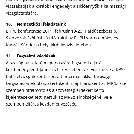
visszakapják a korábbi engedélyt a siklóernyők alkalmassági
vizsgáztatására.
10. Nemzetközi feladataink
EHPU konferencia 2011. február 19-20. Hajdúszoboszló.
Szervezői: Szöllösi László, mint az EHPU soros elnöke, és
Kaszás Sándor a helyi klub képviseletében.
11. Fegyelmi kérdések
A szakág az oktatóink panaszára fegyelmi eljárást
kezdeményezett Janovics Ferenc ellen, aki visszaélve a KBSz
balesetvizsgálóként szerzett információkkal bírósági
tárgyaláson előbb szakértőként, majd tanúként az MRSz-szel
szemben hitelrontó és a szövetség érdekeit sértő
kijelentéseket tett. Kértük az MRSz elnökségénél vele
szemben eljárás kezdeményezését.