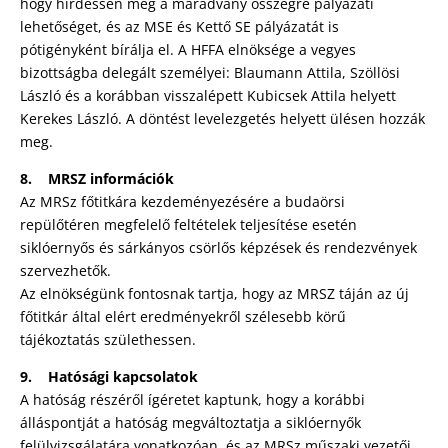
hogy hirdessen meg a maradvány összegre pályázati
lehetőséget, és az MSE és Kettő SE pályázatát is
pótigényként bírálja el. A HFFA elnöksége a vegyes
bizottságba delegált személyei: Blaumann Attila, Szöllösi
László és a korábban visszalépett Kubicsek Attila helyett
Kerekes László. A döntést levelezgetés helyett ülésen hozzák
meg.
8. MRSZ információk
Az MRSz főtitkára kezdeményezésére a budaörsi
repülőtéren megfelelő feltételek teljesítése esetén
siklóernyős és sárkányos csörlős képzések és rendezvények
szervezhetők.
Az elnökségünk fontosnak tartja, hogy az MRSZ táján az új
főtitkár által elért eredményekről szélesebb körű
tájékoztatás születhessen.
9. Hatósági kapcsolatok
A hatóság részéről ígéretet kaptunk, hogy a korábbi
álláspontját a hatóság megváltoztatja a siklóernyők
felülvizsgálatára vonatkozóan, és az MRSz műszaki vezetői