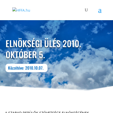
ELNÖKSÉGI ÜLÉS 2010.
OKTÓBER 5.
Közzétéve: 2010.10.07.
A SZABAD REPÜLŐK SZÖVETSÉGE ELNÖKSÉGÉNEK