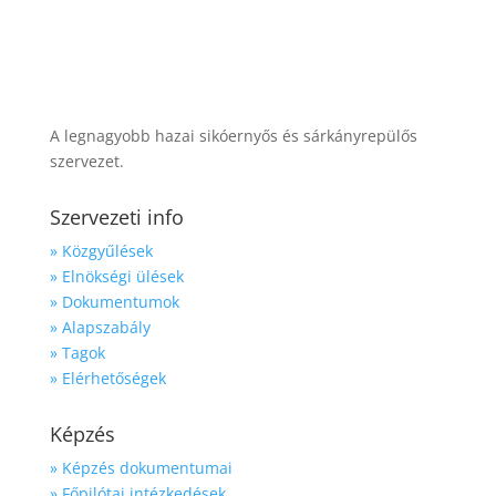
A legnagyobb hazai sikóernyős és sárkányrepülős
szervezet.
Szervezeti info
» Közgyűlések
» Elnökségi ülések
» Dokumentumok
» Alapszabály
» Tagok
» Elérhetőségek
Képzés
» Képzés dokumentumai
» Főpilótai intézkedések