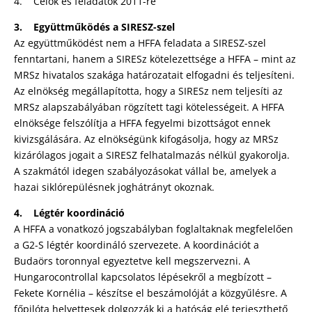
4. Célok és feladatok 2011-re
3. Együttműködés a SIRESZ-szel
Az együttműködést nem a HFFA feladata a SIRESZ-szel
fenntartani, hanem a SIRESz kötelezettsége a HFFA – mint az
MRSz hivatalos szakága határozatait elfogadni és teljesíteni.
Az elnökség megállapította, hogy a SIRESz nem teljesíti az
MRSz alapszabályában rögzített tagi kötelességeit. A HFFA
elnöksége felszólítja a HFFA fegyelmi bizottságot ennek
kivizsgálására. Az elnökségünk kifogásolja, hogy az MRSz
kizárólagos jogait a SIRESZ felhatalmazás nélkül gyakorolja.
A szakmától idegen szabályozásokat vállal be, amelyek a
hazai siklórepülésnek joghátrányt okoznak.
4. Légtér koordináció
A HFFA a vonatkozó jogszabályban foglaltaknak megfelelően
a G2-S légtér koordináló szervezete. A koordinációt a
Budaörs toronnyal egyeztetve kell megszervezni. A
Hungarocontrollal kapcsolatos lépésekről a megbízott –
Fekete Kornélia – készítse el beszámolóját a közgyűlésre. A
főpilóta helyettesek dolgozzák ki a hatóság elé terjeszthető