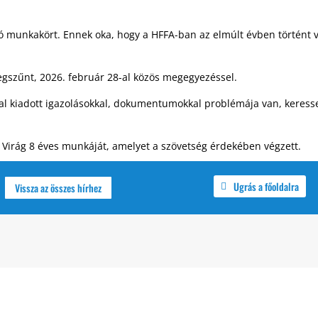
tó munkakört. Ennek oka, hogy a HFFA-ban az elmúlt évben történt 
gszűnt, 2026. február 28-al közös megegyezéssel.
ltal kiadott igazolásokkal, dokumentumokkal problémája van, keres
Virág 8 éves munkáját, amelyet a szövetség érdekében végzett.
Ugrás a főoldalra
Vissza az összes hírhez