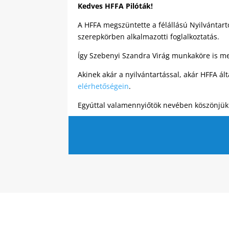
Kedves HFFA Pilóták!
A HFFA megszüntette a félállású Nyilvántar
szerepkörben alkalmazotti foglalkoztatás.
Így Szebenyi Szandra Virág munkaköre is me
Akinek akár a nyilvántartással, akár HFFA á
elérhetőségein
.
Egyúttal valamennyiőtök nevében köszönjük 