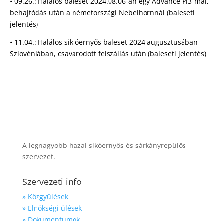
• 09.26.: Halálos baleset 2024.08.06-án egy Advance Pi3-mal,
behajtódás után a németországi Nebelhornnál (baleseti
jelentés)
• 11.04.: Halálos siklóernyős baleset 2024 augusztusában
Szlovéniában, csavarodott felszállás után (baleseti jelentés)
A legnagyobb hazai sikóernyős és sárkányrepülős
szervezet.
Szervezeti info
» Közgyűlések
» Elnökségi ülések
» Dokumentumok