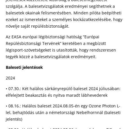
szolgálja. A balesetvizsgálatok eredményei segíthetnek a
balesetek okainak felismerésében. Minden pilóta beépítheti
ezeket az ismereteket a személyes kockázatkezelésébe, hogy
növelje saját repülésbiztonságát.
Az EASA európai légibiztonsági hatóság “Európai
Repülésbiztonsági Tervének” keretében a megbízott
légisport-szövetségeket is utasították, hogy rendszeresen
tegyék közzé a balesetvizsgálatok eredményeit.
Baleseti jelentések
2024
• 07.30.: Két halálos sárkányrepülő baleset 2024 júliusában:
elfelejtett beakasztás és nyitva maradt lábhevederek
• 08.16.: Halálos baleset 2024.08.05-én egy Ozone Photon L-
lel, behajtódás után a németországi Nebelhornnál (baleseti
jelentés)