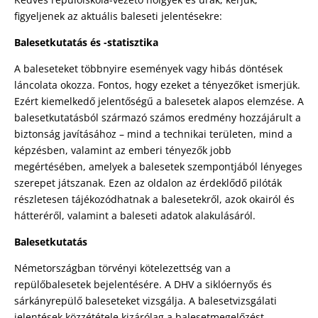
figyeljenek az aktuális baleseti jelentésekre:
Balesetkutatás és -statisztika
A baleseteket többnyire események vagy hibás döntések
láncolata okozza. Fontos, hogy ezeket a tényezőket ismerjük.
Ezért kiemelkedő jelentőségű a balesetek alapos elemzése. A
balesetkutatásból származó számos eredmény hozzájárult a
biztonság javításához – mind a technikai területen, mind a
képzésben, valamint az emberi tényezők jobb
megértésében, amelyek a balesetek szempontjából lényeges
szerepet játszanak. Ezen az oldalon az érdeklődő pilóták
részletesen tájékozódhatnak a balesetekről, azok okairól és
hátteréről, valamint a baleseti adatok alakulásáról.
Balesetkutatás
Németországban törvényi kötelezettség van a
repülőbalesetek bejelentésére. A DHV a siklóernyős és
sárkányrepülő baleseteket vizsgálja. A balesetvizsgálati
jelentések közzététele kizárólag a balesetmegelőzést