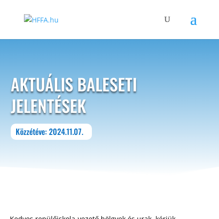
AKTUÁLIS BALESETI
JELENTÉSEK
Közzétéve: 2024.11.07.
Kedves repülőiskola-vezető hölgyek és urak, kérjük,