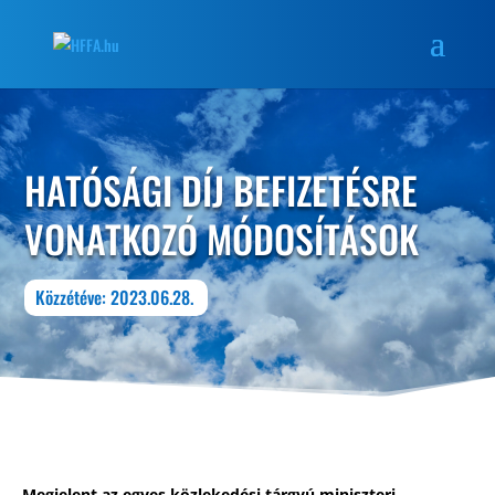
HATÓSÁGI DÍJ BEFIZETÉSRE
VONATKOZÓ MÓDOSÍTÁSOK
Közzétéve: 2023.06.28.
Megjelent az egyes közlekedési tárgyú miniszteri