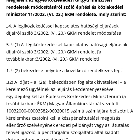
rendeletek módosításáról szóló építési és közlekedési
miniszter 11/2023. (VI. 23.) ÉKM rendelete, mely szerint:
„
4. A légiközlekedéssel kapcsolatos hatósági eljárások
díjairól szóló 3/2002. (VI. 20.) GKM rendelet módosítása
5. § (1) A légiközlekedéssel kapcsolatos hatósági eljárások
díjairól szóló 3/2002. (VI. 20.) GKM rendelet [a
továbbiakban:3/2002. (VI. 20.) GKM rendelet]
1. § (2) bekezdése helyébe a következő rendelkezés lép:
„(2) A díjat – a (2a) bekezdésben foglaltak kivételével – a
kérelmező ügyfélnek az eljárás kezdeményezésével
egyidejűleg kell az Építési és Közlekedési Minisztérium (a
továbbiakban: ÉKM) Magyar Államkincstárnál vezetett
10032000-00003582-06020015 számú számlájára befizetni. A
kérelemhez csatolni kell a készpénzátutalási megbízás
ellenőrző szelvényének eredeti példányát vagy az átutalás
tényét igazoló, a pénzforgalmi szolgáltató által kiadott
dokumentum egy példányát.”