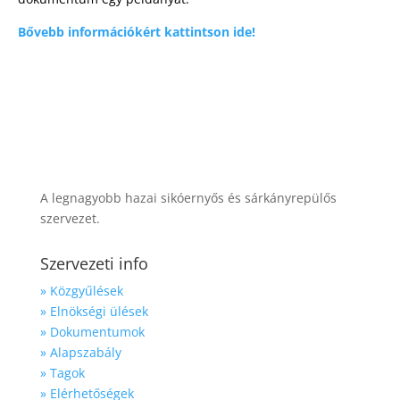
Bővebb információ
k
ért kattintson ide!
A legnagyobb hazai sikóernyős és sárkányrepülős
szervezet.
Szervezeti info
» Közgyűlések
» Elnökségi ülések
» Dokumentumok
» Alapszabály
» Tagok
» Elérhetőségek