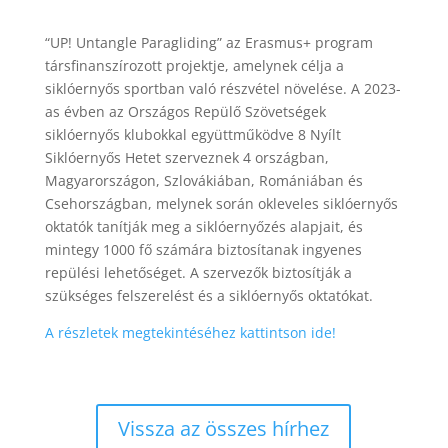
“UP! Untangle Paragliding” az Erasmus+ program
társfinanszírozott projektje, amelynek célja a
siklóernyős sportban való részvétel növelése. A 2023-
as évben az Országos Repülő Szövetségek
siklóernyős klubokkal együttműködve 8 Nyílt
Siklóernyős Hetet szerveznek 4 országban,
Magyarországon, Szlovákiában, Romániában és
Csehországban, melynek során okleveles siklóernyős
oktatók tanítják meg a siklóernyőzés alapjait, és
mintegy 1000 fő számára biztosítanak ingyenes
repülési lehetőséget. A szervezők biztosítják a
szükséges felszerelést és a siklóernyős oktatókat.
A részletek megtekintéséhez kattintson ide!
Vissza az összes hírhez