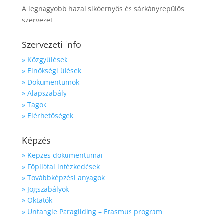
A legnagyobb hazai sikóernyős és sárkányrepülős
szervezet.
Szervezeti info
» Közgyűlések
» Elnökségi ülések
» Dokumentumok
» Alapszabály
» Tagok
» Elérhetőségek
Képzés
» Képzés dokumentumai
» Főpilótai intézkedések
» Továbbképzési anyagok
» Jogszabályok
» Oktatók
» Untangle Paragliding – Erasmus program