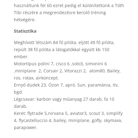
használtunk fel 60 ezret pedig el különítettünk a Tóth
Tibi részére a megrendezésre kerülő tréning
hétvégére.
Statisztika
Meghívott létszám 84 fő pilóta, eljött 49 fő pilóta,
repült 38 fő pilóta a látogatókkal együtt kb 150
ember.
Motortípus polini 7, cisco 6 ,solo3, simonini 6
,miniplane 2, Corsair 2, Vitorazzi 2, atom80, Bailey,
ros, rotax, airkoncept.
Ernyő dudek 23, Ózon 7, apró, Sun, paramánia, itv,
bgd.
Légcsavar: karbon vagy műanyag 27 darab, fa 10
darab.
Keret: flytrade 5,nirvana 5, aviator3, scout 3, simplify
4, flycastelluccio 4, bailey, miniplane, gofly, skymaxx,
parapower.