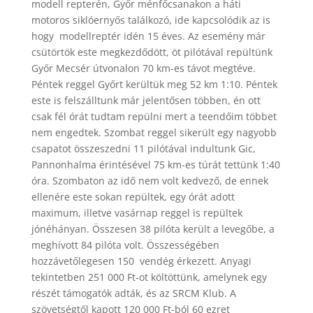
modell repterén, Győr ménfőcsanakon a háti
motoros siklóernyős találkozó, ide kapcsolódik az is
hogy modellreptér idén 15 éves. Az esemény már
csütörtök este megkezdődött, öt pilótával repültünk
Győr Mecsér útvonalon 70 km-es távot megtéve.
Péntek reggel Győrt kerültük meg 52 km 1:10. Péntek
este is felszálltunk már jelentősen többen, én ott
csak fél órát tudtam repülni mert a teendőim többet
nem engedtek. Szombat reggel sikerült egy nagyobb
csapatot összeszedni 11 pilótával indultunk Gic,
Pannonhalma érintésével 75 km-es túrát tettünk 1:40
óra. Szombaton az idő nem volt kedvező, de ennek
ellenére este sokan repültek, egy órát adott
maximum, illetve vasárnap reggel is repültek
jónéhányan. Összesen 38 pilóta került a levegőbe, a
meghívott 84 pilóta volt. Összességében
hozzávetőlegesen 150 vendég érkezett. Anyagi
tekintetben 251 000 Ft-ot költöttünk, amelynek egy
részét támogatók adták, és az SRCM Klub. A
szövetségtől kapott 120 000 Ft-ból 60 ezret