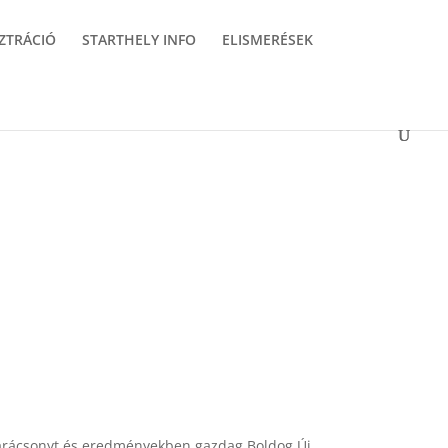
ZTRÁCIÓ
STARTHELY INFO
ELISMERÉSEK
Karácsonyt és eredményekben gazdag Boldog Új