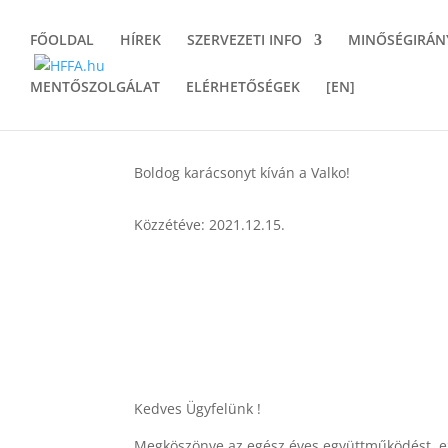
FŐOLDAL
HÍREK
SZERVEZETI INFO
MINŐSÉGIRÁN
MENTŐSZOLGÁLAT
ELÉRHETŐSÉGEK
[EN]
Boldog karácsonyt kíván a Valko!
Közzétéve: 2021.12.15.
Kedves Ügyfelünk !
Megköszönve az egész éves együttműködést, e