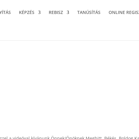
YÍTÁS
KÉPZÉS
REBISZ
TANÚSÍTÁS
ONLINE REGIS
zzel a videóval kívánunk Önnek/Önöknek Meghitt, Békés, Boldog 