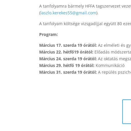
A tanfolyamra bármely HFFA tagszervezet vezető 
(
laszlo.kerekes55@gmail.com
).
A tanfolyam költsége vizsgadíjjal együtt 80 ezer
Program:
Március 17. szerda 19 órától:
Az elméleti és g
Március 22. hétfő19 órától:
Előadás módszert
Március 24. szerda 19 órától:
Az oktatás megs
Március 29. hétfő 19 órától:
Kommunikáció
Március 31. szerda 19 órától:
A repülés pszich