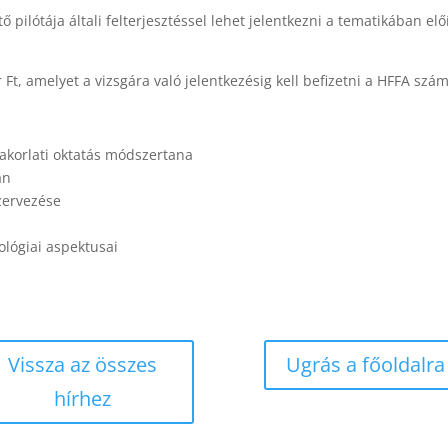
pilótája általi felterjesztéssel lehet jelentkezni a tematikában el
 Ft, amelyet a vizsgára való jelentkezésig kell befizetni a HFFA szám
yakorlati oktatás módszertana
an
zervezése
ológiai aspektusai
Vissza az összes
Ugrás a főoldalra
hírhez