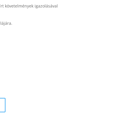
őírt követelmények igazolásával
lájára.