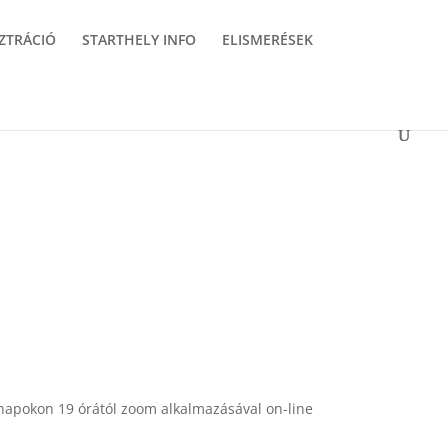
ZTRÁCIÓ
STARTHELY INFO
ELISMERÉSEK
 napokon 19 órától zoom alkalmazásával on-line