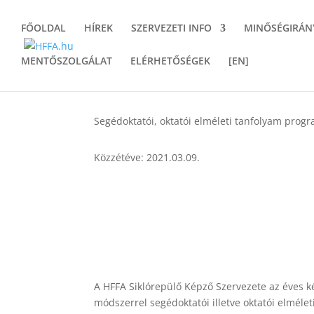
FŐOLDAL
HÍREK
SZERVEZETI INFO
MINŐSÉGIRÁN
MENTŐSZOLGÁLAT
ELÉRHETŐSÉGEK
[EN]
Segédoktatói, oktatói elméleti tanfolyam prog
Közzétéve: 2021.03.09.
A HFFA Siklórepülő Képző Szervezete az éves k
módszerrel segédoktatói illetve oktatói elméleti