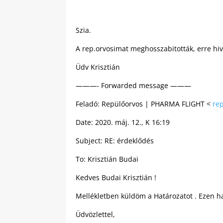
Szia.
A rep.orvosimat meghosszabitották, erre hi
Üdv Krisztián
———- Forwarded message ———
Feladó: Repülőorvos | PHARMA FLIGHT <
re
Date: 2020. máj. 12., K 16:19
Subject: RE: érdeklődés
To: Krisztián Budai
Kedves Budai Krisztián !
Mellékletben küldöm a Határozatot . Ezen h
Üdvözlettel,