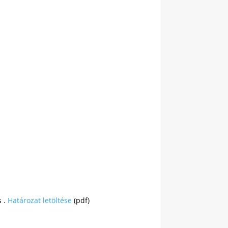
s .
Határozat letöltése
(pdf)