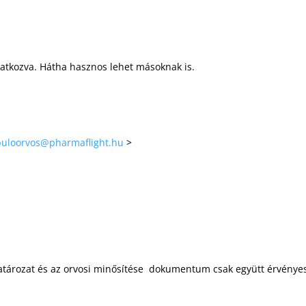
vatkozva. Hátha hasznos lehet másoknak is.
puloorvos@pharmaflight.hu
>
atározat és az orvosi minősítése dokumentum csak együtt érvénye