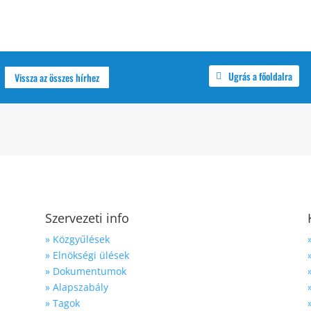
Ugrás a főoldalra
Vissza az összes hírhez
Szervezeti info
» Közgyűlések
» Elnökségi ülések
» Dokumentumok
» Alapszabály
» Tagok