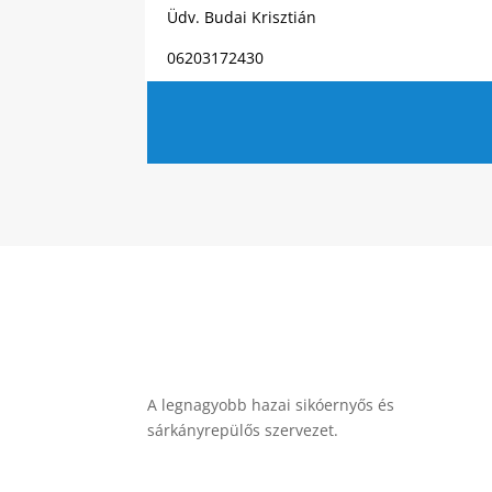
Üdv. Budai Krisztián
06203172430
A legnagyobb hazai sikóernyős és
sárkányrepülős szervezet.