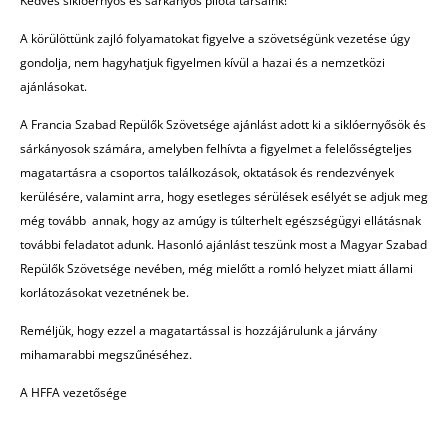
Kedves siklóernyős és sárkányos pilóta társaink!
A körülöttünk zajló folyamatokat figyelve a szövetségünk vezetése úgy
gondolja, nem hagyhatjuk figyelmen kívül a hazai és a nemzetközi
ajánlásokat.
A Francia Szabad Repülők Szövetsége ajánlást adott ki a siklóernyősök és
sárkányosok számára, amelyben felhívta a figyelmet a felelősségteljes
magatartásra a csoportos találkozások, oktatások és rendezvények
kerülésére, valamint arra, hogy esetleges sérülések esélyét se adjuk meg
még tovább annak, hogy az amúgy is túlterhelt egészségügyi ellátásnak
további feladatot adunk. Hasonló ajánlást teszünk most a Magyar Szabad
Repülők Szövetsége nevében, még mielőtt a romló helyzet miatt állami
korlátozásokat vezetnének be.
Reméljük, hogy ezzel a magatartással is hozzájárulunk a járvány
mihamarabbi megszűnéséhez.
A HFFA vezetősége