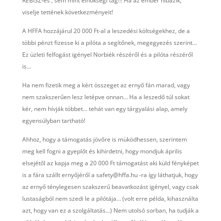
REBISZ-es , sem mint elnökségi tag!!! Ha az ember hibázik,
viselje tettének következményeit!
A HFFA hozzájárul 20 000 Ft-al a leszedési költségekhez, de a
többi pénzt fizesse ki a pilóta a segítőnek, megegyezés szerint…
Ez üzleti felfogást igényel Norbiék részéről és a pilóta részéről
is…
Ha nem fizetik meg a kért összeget az ernyő fán marad, vagy
nem szakszerűen lesz letépve onnan… Ha a leszedő túl sokat
kér, nem hívják többet… tehát van egy tárgyalási alap, amely
egyensúlyban tartható!
Ahhoz, hogy a támogatás jövőre is müködhessen, szerintem
meg kell fogni a gyeplőt és kihirdetni, hogy mondjuk április
elsejétől az kapja meg a 20 000 Ft támogatást aki küld fényképet
is a fára szállt ernyőjéről a safety@hffa.hu -ra így láthatjuk, hogy
az ernyő ténylegesen szakszerű beavatkozást igényel, vagy csak
lustaságból nem szedi le a pilótája… (volt erre példa, kihasználta
azt, hogy van ez a szolgáltatás…) Nem utolsó sorban, ha tudják a