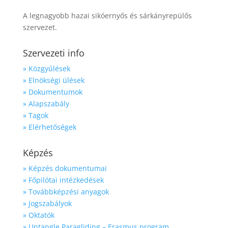
A legnagyobb hazai sikóernyős és sárkányrepülős
szervezet.
Szervezeti info
» Közgyűlések
» Elnökségi ülések
» Dokumentumok
» Alapszabály
» Tagok
» Elérhetőségek
Képzés
» Képzés dokumentumai
» Főpilótai intézkedések
» Továbbképzési anyagok
» Jogszabályok
» Oktatók
» Untangle Paragliding – Erasmus program