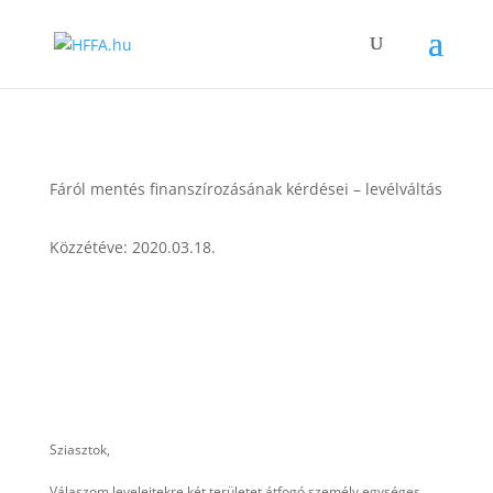
Fáról mentés finanszírozásának kérdései – levélváltás
Közzétéve: 2020.03.18.
Sziasztok,
Válaszom leveleitekre két területet átfogó személy egységes