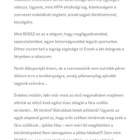
válasza. Ugyanis, mint HFFA elnökségi tag, kötelességem a
szervezet müködését segíteni, annak tagjait döntéseimmel,
kiszolgálni.
Mint REBISZ-es az a dolgom, hogy megfigyeléseinkkel,
tapasztalainkkal, egyre biztonságosabbá tegyük sportunkat.
Ehhez viszont kell a tagság segítsége is! Ennek a két dolognak a
fényében a válaszom:
Norbi álláspontját értem, de a szervezetünk nem tud több pénzt
áldozni erre a tevékenységre, amely pillanatnyilag ajándék
tagjaink számára…
Érdekes módón, idén már most az első negyedévben majdnem
elértük az előző évek egész éves átlagát a fára szállás
területén… Mi történt? Bátrabbak lettek pilótáink? Ugyanis az
egyik alaptevő gond az, hogy erős szélben történnek meg ezek a
fára szállások… (pilóta hiba – nem méri fel megfelelően a
körülményeket) Nem támogatom a pilóta hibákat!!!! Sem mint