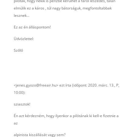
pilóták, hogy nekik is pénzbe kerülhet a fáról leszedés, talán
elmúlik ez a káros , túl nagy bátorságuk, megfontoltabbak
lesznek…
Ez az én álláspontom!
Üdvözlettel:
Szőlő
<jenes.gyozo@freeair.hu> ezt írta (időpont: 2020. márc. 13., P,
10:00):
sziasztok!
Én azt kérdezném, hogy ilyenkor a pilótának ki kell-e fizetnie a
az
alpinista kiszállását vagy sem?