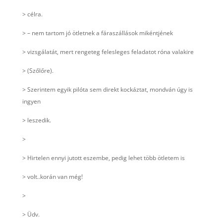
> célra.
> – nem tartom jó ötletnek a fáraszállások mikéntjének
> vizsgálatát, mert rengeteg felesleges feladatot róna valakire
> (Szőlőre).
> Szerintem egyik pilóta sem direkt kockáztat, mondván úgy is
ingyen
> leszedik.
>
> Hirtelen ennyi jutott eszembe, pedig lehet több ötletem is
> volt..korán van még!
>
> Üdv.