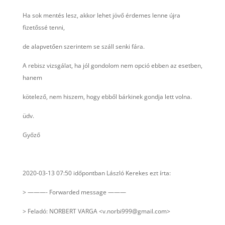
Ha sok mentés lesz, akkor lehet jövő érdemes lenne újra
fizetőssé tenni,
de alapvetően szerintem se száll senki fára.
A rebisz vizsgálat, ha jól gondolom nem opció ebben az esetben,
hanem
kötelező, nem hiszem, hogy ebből bárkinek gondja lett volna.
üdv.
Győző
2020-03-13 07:50 időpontban László Kerekes ezt írta:
> ———- Forwarded message ———
> Feladó: NORBERT VARGA <v.norbi999@gmail.com>