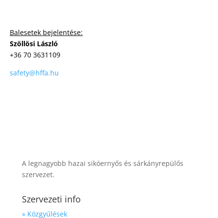
Balesetek bejelentése:
Szöllösi László
+36 70 3631109
safety@hffa.hu
A legnagyobb hazai sikóernyős és sárkányrepülős
szervezet.
Szervezeti info
» Közgyűlések