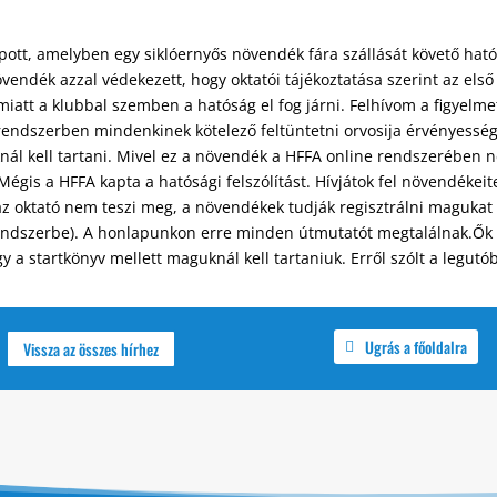
ott, amelyben egy siklóernyős növendék fára szállását követő ható
övendék azzal védekezett, hogy oktatói tájékoztatása szerint az els
iatt a klubbal szemben a hatóság el fog járni. Felhívom a figyelme
 rendszerben mindenkinek kötelező feltüntetni orvosija érvényességé
l kell tartani. Mivel ez a növendék a HFFA online rendszerében nem
gis a HFFA kapta a hatósági felszólítást. Hívjátok fel növendékeit
az oktató nem teszi meg, a növendékek tudják regisztrálni magukat 
rendszerbe). A honlapunkon erre minden útmutatót megtalálnak.Ők t
y a startkönyv mellett maguknál kell tartaniuk. Erről szólt a legut
Ugrás a főoldalra
Vissza az összes hírhez