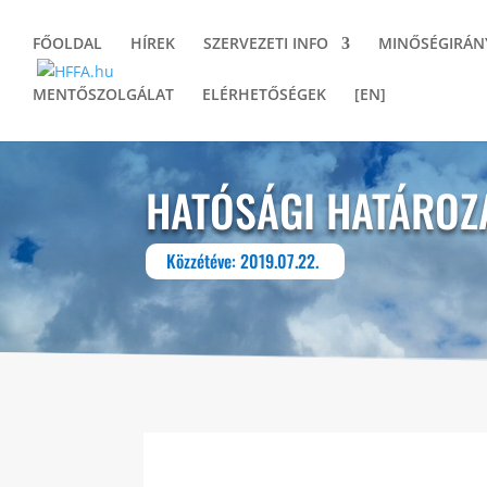
FŐOLDAL
HÍREK
SZERVEZETI INFO
MINŐSÉGIRÁN
MENTŐSZOLGÁLAT
ELÉRHETŐSÉGEK
[EN]
HATÓSÁGI HATÁROZ
Közzétéve: 2019.07.22.