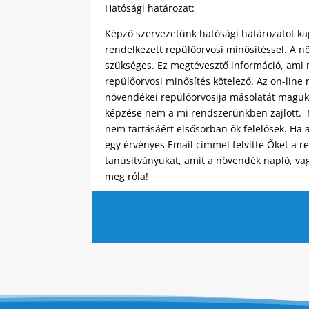
Hatósági határozat:
Képző szervezetünk hatósági határozatot kap
rendelkezett repülőorvosi minősítéssel. A n
szükséges. Ez megtévesztő információ, ami m
repülőorvosi minősítés kötelező. Az on-line
növendékei repülőorvosija másolatát magukná
képzése nem a mi rendszerünkben zajlott. Mé
nem tartásáért elsősorban ők felelősek. Ha 
egy érvényes Email címmel felvitte Őket a 
tanúsítványukat, amit a növendék napló, vag
meg róla!