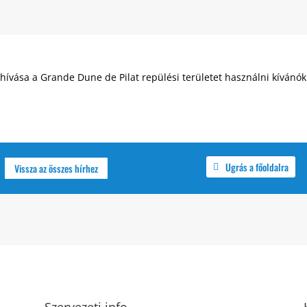
hívása a Grande Dune de Pilat repülési területet használni kívánó
Ugrás a főoldalra
Vissza az összes hírhez
Szervezeti info