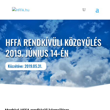
HFFA RENDKÍVÜLI KÖZGYŰLÉS
2019. JÚNIUS 14-ÉN
Közzétéve: 2019.05.31.
Meghívó HFFA rendkívüli közgyűlésre