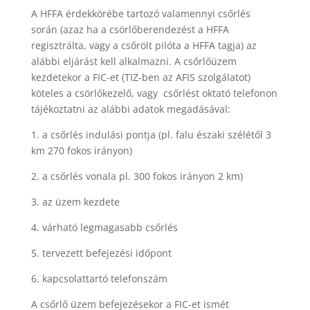
A HFFA érdekkörébe tartozó valamennyi csőrlés
során (azaz ha a csörlőberendezést a HFFA
regisztrálta, vagy a csőrölt pilóta a HFFA tagja) az
alábbi eljárást kell alkalmazni. A csőrlőüzem
kezdetekor a FIC-et (TIZ-ben az AFIS szolgálatot)
köteles a csörlőkezelő, vagy csőrlést oktató telefonon
tájékoztatni az alábbi adatok megadásával:
1. a csőrlés indulási pontja (pl. falu északi szélétől 3
km 270 fokos irányon)
2. a csőrlés vonala pl. 300 fokos irányon 2 km)
3. az üzem kezdete
4. várható legmagasabb csőrlés
5. tervezett befejezési időpont
6. kapcsolattartó telefonszám
A csőrlő üzem befejezésekor a FIC-et ismét