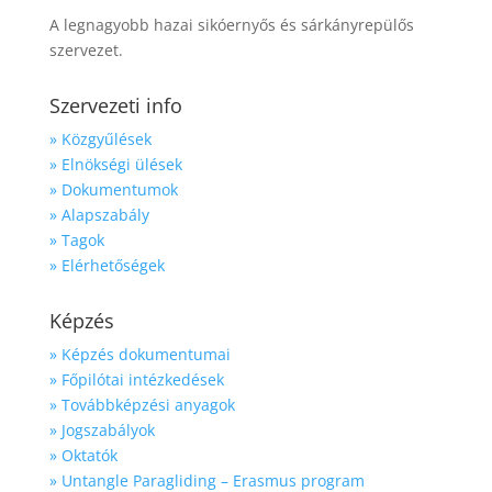
A legnagyobb hazai sikóernyős és sárkányrepülős
szervezet.
Szervezeti info
» Közgyűlések
» Elnökségi ülések
» Dokumentumok
» Alapszabály
» Tagok
» Elérhetőségek
Képzés
» Képzés dokumentumai
» Főpilótai intézkedések
» Továbbképzési anyagok
» Jogszabályok
» Oktatók
» Untangle Paragliding – Erasmus program