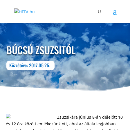
BÚCSÚ ZSUZSITÓL
Közzétéve: 2017.05.25.
Zsuzsikára június 8-án délelőtt 10
és 12 óra között emlékezünk ott, ahol az általa legjobban