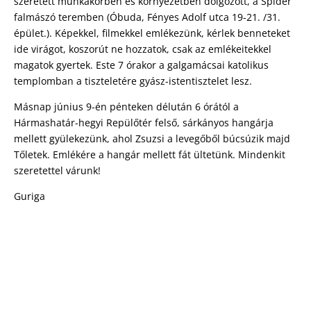
szeretett munkakörben és környezetben dolgozott, a Spider
falmászó teremben (Óbuda, Fényes Adolf utca 19-21. /31.
épület.). Képekkel, filmekkel emlékezünk, kérlek benneteket
ide virágot, koszorút ne hozzatok, csak az emlékeitekkel
magatok gyertek. Este 7 órakor a galgamácsai katolikus
templomban a tiszteletére gyász-istentisztelet lesz.
Másnap június 9-én pénteken délután 6 órától a
Hármashatár-hegyi Repülőtér felső, sárkányos hangárja
mellett gyülekezünk, ahol Zsuzsi a levegőből búcsúzik majd
Tőletek. Emlékére a hangár mellett fát ültetünk. Mindenkit
szeretettel várunk!
Guriga