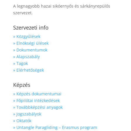
A legnagyobb hazai sikóernyős és sárkányrepülős
szervezet.
Szervezeti info
» Közgyűlések
» Elnökségi ülések
» Dokumentumok
» Alapszabály
» Tagok
» Elérhetőségek
Képzés
» Képzés dokumentumai
» Főpilótai intézkedések
» Továbbképzési anyagok
» Jogszabályok
» Oktatók
» Untangle Paragliding – Erasmus program