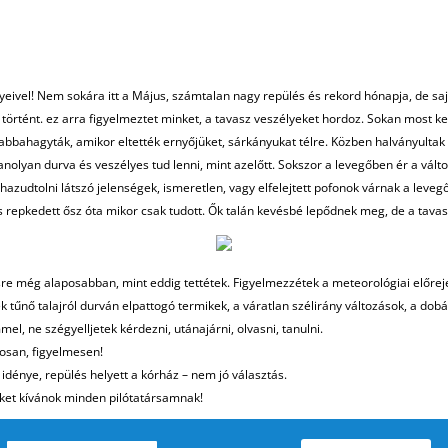
eivel! Nem sokára itt a Május, számtalan nagy repülés és rekord hónapja, de saj
 történt. ez arra figyelmeztet minket, a tavasz veszélyeket hordoz. Sokan most ke
ol abbahagyták, amikor eltették ernyőjüket, sárkányukat télre. Közben halványult
olyan durva és veszélyes tud lenni, mint azelőtt. Sokszor a levegőben ér a válto
zudtolni látszó jelenségek, ismeretlen, vagy elfelejtett pofonok várnak a leveg
” és repkedett ősz óta mikor csak tudott. Ők talán kevésbé lepődnek meg, de a tava
e még alaposabban, mint eddig tettétek. Figyelmezzétek a meteorológiai előreje
tűnő talajról durván elpattogó termikek, a váratlan szélirány változások, a dobá
mel, ne szégyelljetek kérdezni, utánajárni, olvasni, tanulni.
kosan, figyelmesen!
idénye, repülés helyett a kórház – nem jó választás.
ket kívánok minden pilótatársamnak!