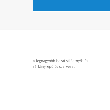
A legnagyobb hazai sikóernyős és
sárkányrepülős szervezet.