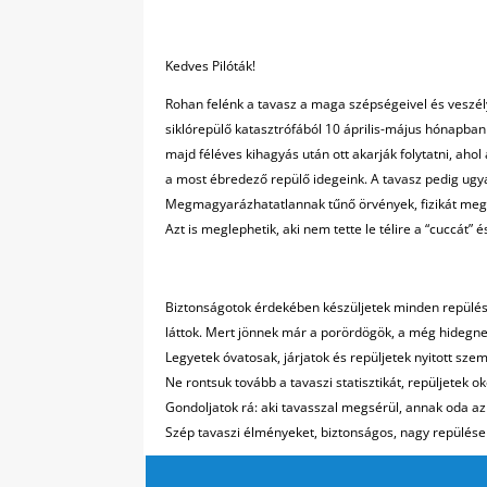
Kedves Pilóták!
Rohan felénk a tavasz a maga szépségeivel és veszély
siklórepülő katasztrófából 10 április-május hónapban
majd féléves kihagyás után ott akarják folytatni, ah
a most ébredező repülő idegeink. A tavasz pedig ugyan
Megmagyarázhatatlannak tűnő örvények, fizikát megha
Azt is meglephetik, aki nem tette le télire a “cuccát
Biztonságotok érdekében készüljetek minden repülésr
láttok. Mert jönnek már a porördögök, a még hidegnek 
Legyetek óvatosak, járjatok és repüljetek nyitott szem
Ne rontsuk tovább a tavaszi statisztikát, repüljetek o
Gondoljatok rá: aki tavasszal megsérül, annak oda az 
Szép tavaszi élményeket, biztonságos, nagy repülése