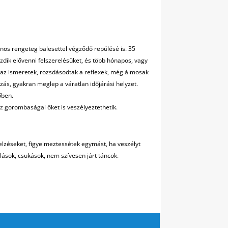
nos rengeteg balesettel végződő repülésé is. 35
zdik elővenni felszerelésüket, és több hónapos, vagy
ak az ismeretek, rozsdásodtak a reflexek, még álmosak
zás, gyakran meglep a váratlan időjárási helyzet.
őben.
sz gorombaságai őket is veszélyeztethetik.
lzéseket, figyelmeztessétek egymást, ha veszélyt
lások, csukások, nem szívesen járt táncok.