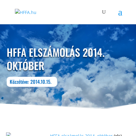
HFFA ELSZÁMOLÁS 2014.
OKTÓBER
Közzétéve: 2014.10.15.
HFFA elszámolás 2014. október
(xls)