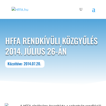
HFFA RENDKÍVÜLI KÖZGYŰLÉS
2014. JÚLIUS 26-ÁN
Közzétéve: 2014.07.20.
A HFFA elnöksége összehívta a szövetség rendkívüli