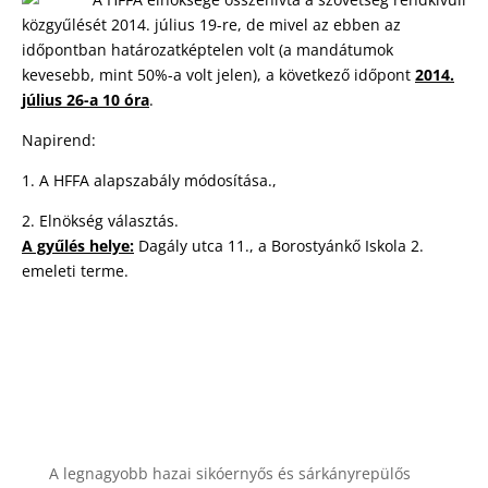
közgyűlését 2014. július 19-re, de mivel az ebben az
időpontban határozatképtelen volt (a mandátumok
kevesebb, mint 50%-a volt jelen), a következő időpont
2014.
július 26-a 10 óra
.
Napirend:
1. A HFFA alapszabály módosítása.,
2. Elnökség választás.
A gyűlés helye:
Dagály utca 11., a Borostyánkő Iskola 2.
emeleti terme.
A legnagyobb hazai sikóernyős és sárkányrepülős