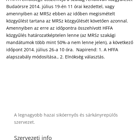
Budaörsre 2014. július 19-én 11 órai kezdettel, vagy
amennyiben az MRSz ebben az időben megismételt
közgyűlést tartana az MRSz közgyűlését követően azonnal.
Amennyiben az erre az időpontra összehívott HFFA
közgyűlés határozatképtelen lenne (az MRSz szakági
mandátumok több mint 50%-a nem lenne jelen), a következő
időpont 2014. július 26-a 10 óra. Napirend: 1. A HFFA
alapszabály módosítása., 2. Elnökség választás.
A legnagyobb hazai sikóernyős és sárkányrepülős
szervezet.
Szervezeti info