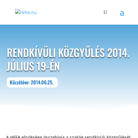
RENDKÍVÜLI KÖZGYŰLÉS 2014.
JÚLIUS 19-ÉN
Közzétéve: 2014.06.25.
A HFFA elnöksége összehívja a szakág rendkívüli közgyűlését