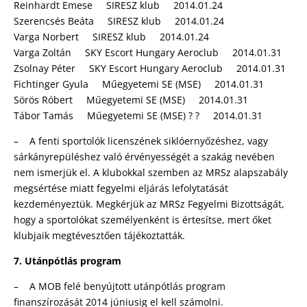
Reinhardt Emese SIRESZ klub 2014.01.24
Szerencsés Beáta SIRESZ klub 2014.01.24
Varga Norbert SIRESZ klub 2014.01.24
Varga Zoltán SKY Escort Hungary Aeroclub 2014.01.31
Zsolnay Péter SKY Escort Hungary Aeroclub 2014.01.31
Fichtinger Gyula Műegyetemi SE (MSE) 2014.01.31
Sörös Róbert Műegyetemi SE (MSE) 2014.01.31
Tábor Tamás Műegyetemi SE (MSE) ? ? 2014.01.31
– A fenti sportolók licenszének siklóernyőzéshez, vagy
sárkányrepüléshez való érvényességét a szakág nevében
nem ismerjük el. A klubokkal szemben az MRSz alapszabály
megsértése miatt fegyelmi eljárás lefolytatását
kezdeményeztük. Megkérjük az MRSz Fegyelmi Bizottságát,
hogy a sportolókat személyenként is értesítse, mert őket
klubjaik megtévesztően tájékoztatták.
7. Utánpótlás program
– A MOB felé benyújtott utánpótlás program
finanszírozását 2014 júniusig el kell számolni.