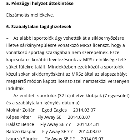
5. Pénzügyi helyzet áttekintése
Elszámolás mellékelve.
6. Szabálytalan tagdíjfizetések
– Az alábbi sportolók úgy vehették át a siklóernyőzésre
illetve sárkányrepülésre vonatkozó MRSz licenszt, hogy a
vonatkozó sportág szakágában nem szerepelnek. Ezzel
kapcsolatos korábbi levelezésünk az MRSz elnöksége felé
süket fülekre talált. Mindeközben ezek közül a sportolók
közül sokan siklóernyősként az MRSz által az alapszabályt
megsértő módon kapott licensz-szel nemzetközi versenyen
indultak.
– Az említett sportolók (32 fő) illetve klubjaik (7 egyesület)
és a szabálytalan igénylés dátuma):
Molnár Zoltán Eged Eagles 2014.03.07
Képes Péter Fly Away SE 2014.03.07
Halász Bence Fly Away SE ? ? 2014.01.31
Balczó Gáspár Fly Away SE ? ? 2014.03.07
Iváncsó Sándor Fly Away SE ? ? 2014.03.07