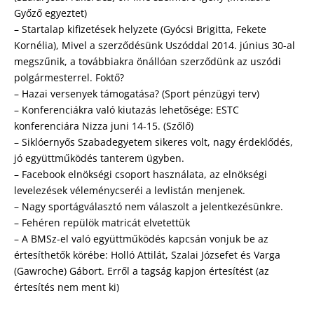
Győző egyeztet)
– Startalap kifizetések helyzete (Gyócsi Brigitta, Fekete
Kornélia), Mivel a szerződésünk Uszóddal 2014. június 30-al
megszűnik, a továbbiakra önállóan szerződünk az uszódi
polgármesterrel. Foktő?
– Hazai versenyek támogatása? (Sport pénzügyi terv)
– Konferenciákra való kiutazás lehetősége: ESTC
konferenciára Nizza juni 14-15. (Szőlő)
– Siklóernyős Szabadegyetem sikeres volt, nagy érdeklődés,
jó együttműködés tanterem ügyben.
– Facebook elnökségi csoport használata, az elnökségi
levelezések véleménycseréi a levlistán menjenek.
– Nagy sportágválasztó nem válaszolt a jelentkezésünkre.
– Fehéren repülök matricát elvetettük
– A BMSz-el való együttműködés kapcsán vonjuk be az
értesíthetők körébe: Holló Attilát, Szalai Józsefet és Varga
(Gawroche) Gábort. Erről a tagság kapjon értesítést (az
értesítés nem ment ki)