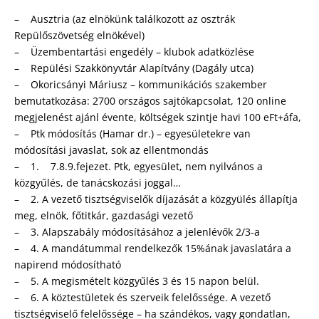
– Ausztria (az elnökünk találkozott az osztrák
Repülőszövetség elnökével)
– Üzembentartási engedély – klubok adatközlése
– Repülési Szakkönyvtár Alapítvány (Dagály utca)
– Okoricsányi Máriusz – kommunikációs szakember
bemutatkozása: 2700 országos sajtókapcsolat, 120 online
megjelenést ajánl évente, költségek szintje havi 100 eFt+áfa,
– Ptk módosítás (Hamar dr.) – egyesületekre van
módosítási javaslat, sok az ellentmondás
– 1. 7.8.9.fejezet. Ptk, egyesület, nem nyilvános a
közgyűlés, de tanácskozási joggal…
– 2. A vezető tisztségviselők díjazását a közgyülés állapítja
meg, elnök, főtitkár, gazdasági vezető
– 3. Alapszabály módosításához a jelenlévők 2/3-a
– 4. A mandátummal rendelkezők 15%ának javaslatára a
napirend módosítható
– 5. A megismételt közgyűlés 3 és 15 napon belül.
– 6. A köztestületek és szerveik felelőssége. A vezető
tisztségviselő felelőssége – ha szándékos, vagy gondatlan,