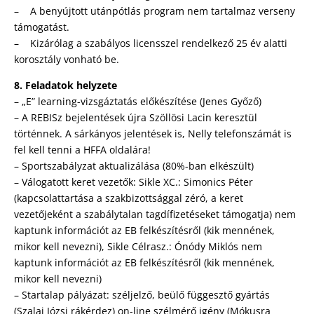
– A benyújtott utánpótlás program nem tartalmaz verseny
támogatást.
– Kizárólag a szabályos licensszel rendelkező 25 év alatti
korosztály vonható be.
8. Feladatok helyzete
– „E” learning-vizsgáztatás előkészítése (Jenes Győző)
– A REBISz bejelentések újra Szöllösi Lacin keresztül
történnek. A sárkányos jelentések is, Nelly telefonszámát is
fel kell tenni a HFFA oldalára!
– Sportszabályzat aktualizálása (80%-ban elkészült)
– Válogatott keret vezetők: Sikle XC.: Simonics Péter
(kapcsolattartása a szakbizottsággal zéró, a keret
vezetőjeként a szabálytalan tagdífizetéseket támogatja) nem
kaptunk információt az EB felkészítésről (kik mennének,
mikor kell nevezni), Sikle Célrasz.: Ónódy Miklós nem
kaptunk információt az EB felkészítésről (kik mennének,
mikor kell nevezni)
– Startalap pályázat: széljelző, beülő függesztő gyártás
(Szalai Józsi rákérdez) on-line szélmérő igény (Mókusra