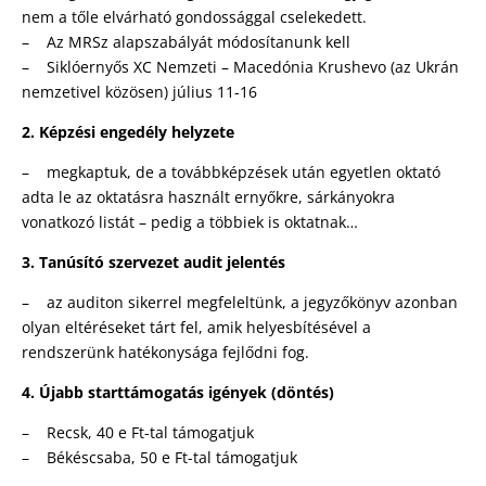
nem a tőle elvárható gondossággal cselekedett.
– Az MRSz alapszabályát módosítanunk kell
– Siklóernyős XC Nemzeti – Macedónia Krushevo (az Ukrán
nemzetivel közösen) július 11-16
2. Képzési engedély helyzete
– megkaptuk, de a továbbképzések után egyetlen oktató
adta le az oktatásra használt ernyőkre, sárkányokra
vonatkozó listát – pedig a többiek is oktatnak…
3. Tanúsító szervezet audit jelentés
– az auditon sikerrel megfeleltünk, a jegyzőkönyv azonban
olyan eltéréseket tárt fel, amik helyesbítésével a
rendszerünk hatékonysága fejlődni fog.
4. Újabb starttámogatás igények (döntés)
– Recsk, 40 e Ft-tal támogatjuk
– Békéscsaba, 50 e Ft-tal támogatjuk