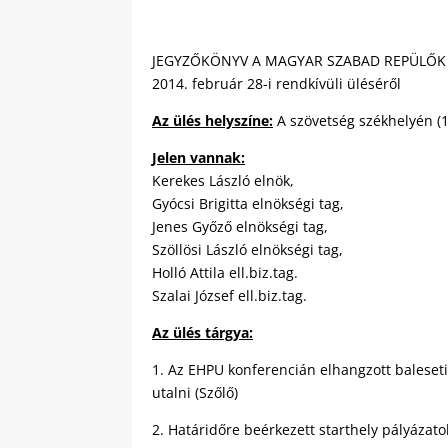
JEGYZŐKÖNYV A MAGYAR SZABAD REPÜLŐK
2014. február 28-i rendkívüli üléséről
Az ülés helyszíne:
A szövetség székhelyén (1
Jelen vannak:
Kerekes László elnök,
Gyócsi Brigitta elnökségi tag,
Jenes Győző elnökségi tag,
Szöllösi László elnökségi tag,
Holló Attila ell.biz.tag.
Szalai József ell.biz.tag.
Az ülés tárgya:
1. Az EHPU konferencián elhangzott baleseti
utalni (Szőlő)
2. Határidőre beérkezett starthely pályázato