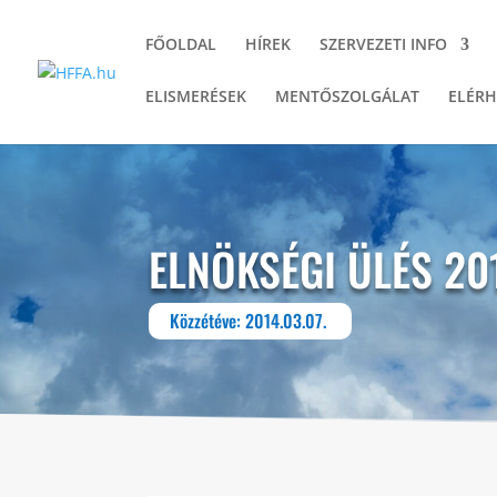
FŐOLDAL
HÍREK
SZERVEZETI INFO
ELISMERÉSEK
MENTŐSZOLGÁLAT
ELÉRH
ELNÖKSÉGI ÜLÉS 20
Közzétéve: 2014.03.07.