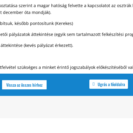
oztatása szerint a magar hatóság felvette a kapcsolatot az osztrák 
ezt december óta mondják).
bítsuk, később pontosítunk (Kerekes)
zetői pályázatok áttekintése (egyik sem tartalmazott felkészítési pr
áttekintése (kevés pályázat érkezett).
tfelvétel szükséges a minket érintő jogszabályok előkészítéséből va
Ugrás a főoldalra
Vissza az összes hírhez