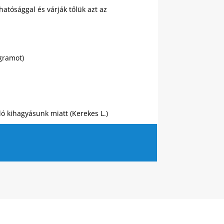
hatósággal és várják tőlük azt az
ogramot)
ló kihagyásunk miatt (Kerekes L.)