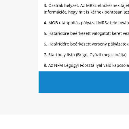
3. Osztrák helyzet. Az MRSz elnökésnek tájék
információt, hogy mit is kérnek pontosan (
4. MOB utánpótlás pályázat MRSz felé továb
5. Határidőre beérkezett válogatott keret ve
6. Határidőre beérkezett verseny pályázatok 
7. Starthely lista (Brigó, Győző megcsinálja)
8. Az NFM Légügyi Főosztállyal való kapcsola