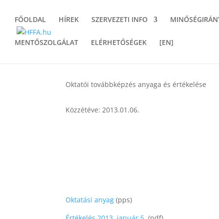
FŐOLDAL
HÍREK
SZERVEZETI INFO
MINŐSÉGIRÁN
MENTŐSZOLGÁLAT
ELÉRHETŐSÉGEK
[EN]
Oktatói továbbképzés anyaga és értékelése
Közzétéve: 2013.01.06.
Oktatási anyag
(pps)
Értékelés 2013. január 5.
(pdf)