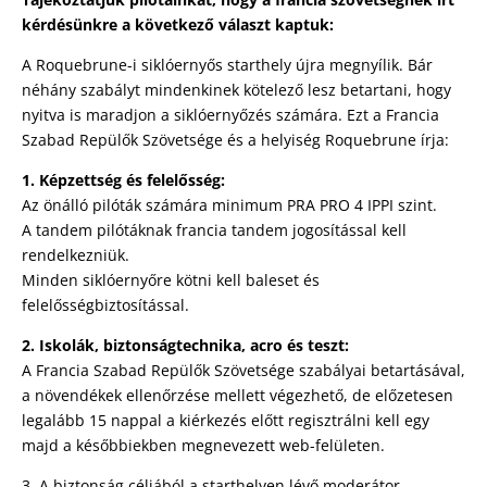
kérdésünkre a következő választ kaptuk:
A Roquebrune-i siklóernyős starthely újra megnyílik. Bár
néhány szabályt mindenkinek kötelező lesz betartani, hogy
nyitva is maradjon a siklóernyőzés számára. Ezt a Francia
Szabad Repülők Szövetsége és a helyiség Roquebrune írja:
1. Képzettség és felelősség:
Az önálló pilóták számára minimum PRA PRO 4 IPPI szint.
A tandem pilótáknak francia tandem jogosítással kell
rendelkezniük.
Minden siklóernyőre kötni kell baleset és
felelősségbiztosítással.
2. Iskolák, biztonságtechnika, acro és teszt:
A Francia Szabad Repülők Szövetsége szabályai betartásával,
a növendékek ellenőrzése mellett végezhető, de előzetesen
legalább 15 nappal a kiérkezés előtt regisztrálni kell egy
majd a későbbiekben megnevezett web-felületen.
3. A biztonság céljából a starthelyen lévő moderátor