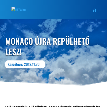
MONACO ÚJRA REPÜLHETŐ
LESZ!
Közzétéve: 2012.11.30.
Tájékoztatjuk pilótáinkat, hogy a francia szövetségnek írt