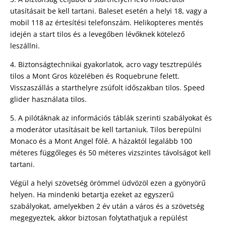
utasításait be kell tartani. Baleset esetén a helyi 18, vagy a
mobil 118 az értesítési telefonszám. Helikopteres mentés
idején a start tilos és a levegőben lévőknek kötelező
leszállni.
4. Biztonságtechnikai gyakorlatok, acro vagy tesztrepülés
tilos a Mont Gros közelében és Roquebrune felett.
Visszaszállás a starthelyre zsúfolt időszakban tilos. Speed
glider használata tilos.
5. A pilótáknak az információs táblák szerinti szabályokat és
a moderátor utasításait be kell tartaniuk. Tilos berepülni
Monaco és a Mont Angel fölé. A házaktól legalább 100
méteres függőleges és 50 méteres vizszintes távolságot kell
tartani.
Végül a helyi szövetség örömmel üdvözöl ezen a gyönyörű
helyen. Ha mindenki betartja ezeket az egyszerű
szabályokat, amelyekben 2 év után a város és a szövetség
megegyeztek, akkor biztosan folytathatjuk a repülést