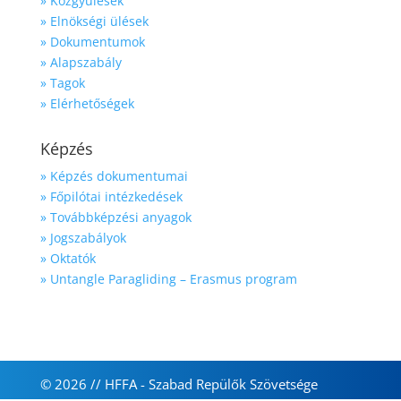
» Közgyűlések
» Elnökségi ülések
» Dokumentumok
» Alapszabály
» Tagok
» Elérhetőségek
Képzés
» Képzés dokumentumai
» Főpilótai intézkedések
» Továbbképzési anyagok
» Jogszabályok
» Oktatók
» Untangle Paragliding – Erasmus program
© 2026 // HFFA - Szabad Repülők Szövetsége