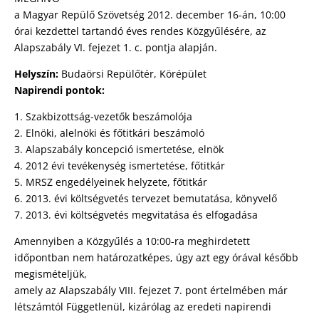
a Magyar Repülő Szövetség 2012. december 16-án, 10:00
órai kezdettel tartandó éves rendes Közgyűlésére, az
Alapszabály VI. fejezet 1. c. pontja alapján.
Helyszín:
Budaörsi Repülőtér, Körépület
Napirendi pontok:
1. Szakbizottság-vezetők beszámolója
2. Elnöki, alelnöki és főtitkári beszámoló
3. Alapszabály koncepció ismertetése, elnök
4. 2012 évi tevékenység ismertetése, főtitkár
5. MRSZ engedélyeinek helyzete, főtitkár
6. 2013. évi költségvetés tervezet bemutatása, könyvelő
7. 2013. évi költségvetés megvitatása és elfogadása
Amennyiben a Közgyűlés a 10:00-ra meghirdetett
időpontban nem határozatképes, úgy azt egy órával később
megismételjük,
amely az Alapszabály VIII. fejezet 7. pont értelmében már
létszámtól Függetlenül, kizárólag az eredeti napirendi