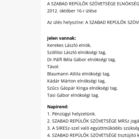
A SZABAD REPÜLŐK SZÖVETSÉGE ELNÖKSÉ
2012. október 16-i ülése
Az ülés helyszíne: A SZABAD REPÜLŐK SZÖVE
Jelen vannak:
Kerekes László elnök,
Szöllösi László elnökségi tag,
Dr.Pálfi Béla Gábor elnökségi tag,
Távol:
Blaumann Attila elnökségi tag,
Kádár Márton elnökségi tag,
Szűcs Gáspár Kinga elnökségi tag,
Tasi Gábor elnökségi tag.
Napirend:
1. Pénzügyi helyzetünk.
2. SZABAD REPÜLŐK SZÖVETSÉGE MRSz jogállá
3. A SIRESz-szel való együttműködés szüksé
4. SZABAD REPÜLŐK SZÖVETSÉGE tisztújító köz