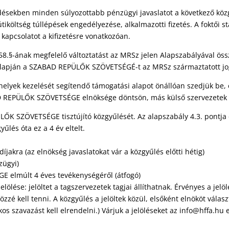
rdésekben minden súlyozottabb pénzügyi javaslatot a következő köz
 útiköltség túllépések engedélyezése, alkalmazotti fizetés. A foktő
kapcsolatot a kifizetésre vonatkozóan.
y 58.§-ának megfelelő változtatást az MRSz jelen Alapszabályával 
alapján a SZABAD REPÜLŐK SZÖVETSÉGÉ-t az MRSz származtatott jog
rthelyek kezelését segítendő támogatási alapot önállóan szedjük b
BAD REPÜLŐK SZÖVETSÉGE elnöksége döntsön, más külső szervezetek
LŐK SZÖVETSÉGE tisztújító közgyűlését. Az alapszabály 4.3. pontja
yűlés óta ez a 4 év eltelt.
íjakra (az elnökség javaslatokat vár a közgyűlés előtti hétig)
zügyi)
 elmúlt 4 éves tevékenységéről (átfogó)
elölése: jelöltet a tagszervezetek tagjai állíthatnak. Érvényes a jelölé
özzé kell tenni. A közgyűlés a jelöltek közül, elsőként elnököt válas
s szavazást kell elrendelni.) Várjuk a jelöléseket az info@hffa.hu 