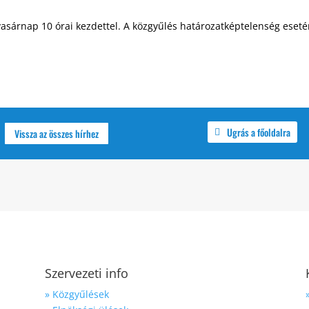
vasárnap 10 órai kezdettel. A közgyűlés határozatképtelenség ese
Ugrás a főoldalra
Vissza az összes hírhez
Szervezeti info
» Közgyűlések