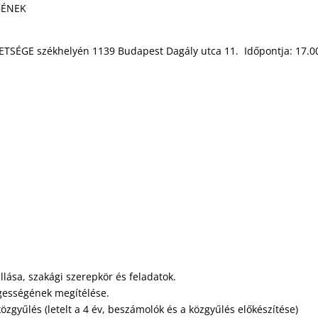
GÉNEK
TSÉGE székhelyén 1139 Budapest Dagály utca 11. Időpontja: 17.00
sa, szakági szerepkör és feladatok.
gességének megítélése.
gyűlés (letelt a 4 év, beszámolók és a közgyűlés előkészítése)