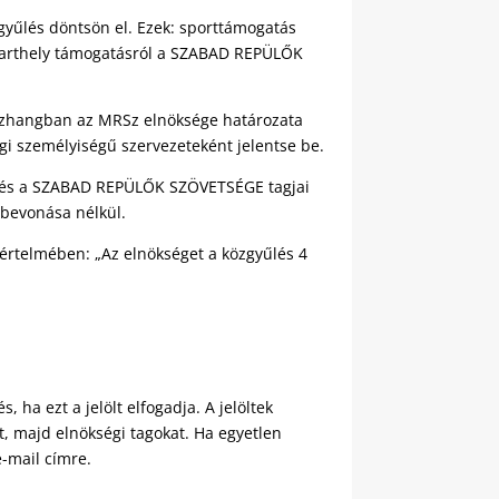
gyűlés döntsön el. Ezek: sporttámogatás
i starthely támogatásról a SZABAD REPÜLŐK
összhangban az MRSz elnöksége határozata
i személyiségű szervezeteként jelentse be.
e, és a SZABAD REPÜLŐK SZÖVETSÉGE tagjai
 bevonása nélkül.
 értelmében: „Az elnökséget a közgyűlés 4
s, ha ezt a jelölt elfogadja. A jelöltek
zt, majd elnökségi tagokat. Ha egyetlen
e-mail címre.