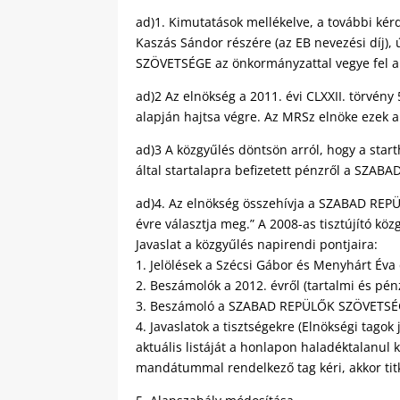
ad)1. Kimutatások mellékelve, a további ké
Kaszás Sándor részére (az EB nevezési díj),
SZÖVETSÉGE az önkormányzattal vegye fel a 
ad)2 Az elnökség a 2011. évi CLXXII. törvén
alapján hajtsa végre. Az MRSz elnöke ezek 
ad)3 A közgyűlés döntsön arról, hogy a sta
által startalapra befizetett pénzről a SZA
ad)4. Az elnökség összehívja a SZABAD REPÜ
évre választja meg.” A 2008-as tisztújító közg
Javaslat a közgyűlés napirendi pontjaira:
1. Jelölések a Szécsi Gábor és Menyhárt Éva d
2. Beszámolók a 2012. évről (tartalmi és pén
3. Beszámoló a SZABAD REPÜLŐK SZÖVETSÉGE
4. Javaslatok a tisztségekre (Elnökségi tagok j
aktuális listáját a honlapon haladéktalanul k
mandátummal rendelkező tag kéri, akkor titko