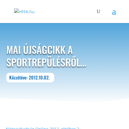
MAI ÚJSÁGCIKK A
SPORTREPÜLÉSRŐL…
Közzétéve: 2012.10.02.
Népszabadság Online 2012. október 2.