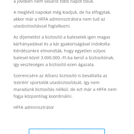
a jövőben nem vásárol több napot tőlük.
A meglévő napokat még kiadjuk, de ha elfogytak,
akkor már a HFFA adminisztrátora nem tud az
utasbiztosítással foglalkozni.
Az díjemelést a biztosító a balesetek igen magas
kárhányadával és a kár gyakoriságával indokolta.
Kérdésünkre elmondták, hogy egyetlen súlyos
baleset közel 3.000.000.-Ft-ba kerül a biztosítónak,
így veszteséges a biztosító ezen ágazata.
Szerencsére az Allianz biztosító is bevállalta az
‘extrém’ sportolók utasbiztosítását, így nem
maradunk biztosítás nélkül, de ezt már a HFFA nem
fogja központilag koordinálni.
HFFA adminisztrátor