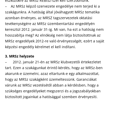
eszközökre az MRSz REBISz-szel kell szerződnünk.
– Az MRSz képző szervezete engedélye nem terjed ki a
szakágunkra. A hatóság által jóváhagyott MRSz tematika
azonban érvényes, az MRSZ tagszervezetek oktatási
tevékenységére az MRSz üzembentartási engedélyén
keresztül 2012. január 31-ig. Mi van, ha ezt a hatóság nem
hosszabítja meg? Az elnökség nem látja biztosítottnak az
MRSz engedélyek 2012-re való érvényességét, ezért a saját
képzési engedély kérelmet el kell indítani.
3. MRSz helyzete
– 2012. január 21-én az MRSz klubvezetői értekezletet
tart. Ezen a szakágunkat érintő kérdés, hogy az MRSz-ben
akarunk-e üzemelni, azaz eltartunk-e egy alkalmazottat,
hogy az MRSz szakágként üzemeltessünk. Garanciákat
várunk az MRSz vezetésétől abban a kérdésben, hogy a
szükséges engedélyeket megszerzi és a jogszabályokban
biztosított jogainkat a hatósággal szemben érvényesíti.