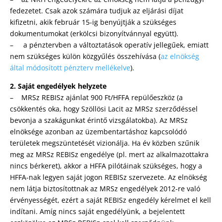
fedezetet. Csak azok számára tudjuk az eljárási díjat
kifizetni, akik február 15-ig benyújtják a szükséges
dokumentumokat (erkölcsi bizonyítvánnyal együtt).
– a pénztervben a változtatások operatív jellegűek, emiatt
nem szükséges külön közgyűlés összehívása (
az elnökség
által módosított pénzterv mellékelve
).
2. Saját engedélyek helyzete
– MRSz REBISz ajánlat 900 Ft/HFFA repülőeszköz (a
csökkentés oka, hogy Szöllösi Lacit az MRSz szerződéssel
bevonja a szakágunkat érintő vizsgálatokba). Az MRSz
elnöksége azonban az üzembentartáshoz kapcsolódó
területek megszüntetését vizionálja. Ha év közben szűnik
meg az MRSz REBISz engedélye (pl. mert az alkalmazottakra
nincs bérkeret), akkor a HFFA pilótáinak szükséges, hogy a
HFFA-nak legyen saját jogon REBISz szervezete. Az elnökség
nem látja biztosítottnak az MRSz engedélyek 2012-re való
érvényességét, ezért a saját REBISz engedély kérelmet el kell
indítani. Amíg nincs saját engedélyünk, a bejelentett