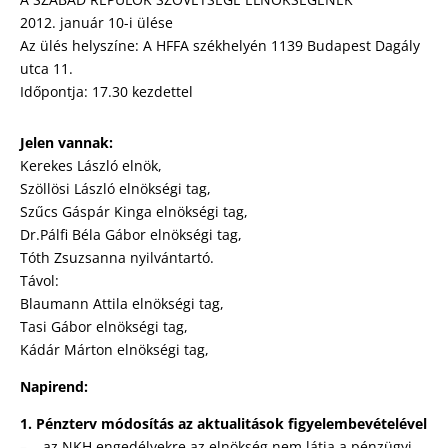
2012. január 10-i ülése
Az ülés helyszíne: A HFFA székhelyén 1139 Budapest Dagály
utca 11.
Időpontja: 17.30 kezdettel
Jelen vannak:
Kerekes László elnök,
Szöllösi László elnökségi tag,
Szűcs Gáspár Kinga elnökségi tag,
Dr.Pálfi Béla Gábor elnökségi tag,
Tóth Zsuzsanna nyilvántartó.
Távol:
Blaumann Attila elnökségi tag,
Tasi Gábor elnökségi tag,
Kádár Márton elnökségi tag,
Napirend:
1. Pénzterv módosítás az aktualitások figyelembevételével
– az NKH engedélyekre az elnökség nem látja a pénzügyi