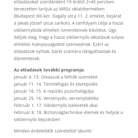
előadásokat szerdánként 19 órától 2×45 percben
tervezetten tartjuk az MRSz oktatótermében
(Budapest XIII.ker. Dagály utca 11. 2. emelet, bejárat
a Jakab József utcai sarkon). A tanfolyam célja a hazai
siklóernyősök elméleti ismereteinek bővítése. Úgy
ítéljük meg, hogy a hazai siklóernyős oktatások súlyos
elméleti hiányosságoktól szenvednek. Ezért az
előadások nyíltak, bárki számára látogathatóak és
díjmentesek.
Az előadások további programja:
Január 4. 13. Olvassuk a felhők üzeneteit
Január 11. 14. Termikfogás és távrepülés
Január 18. 15. A repülés pszichológiája
Január 25. 16. Versenyzés, versenytaktika
Február 1. 17. Siklóernyős balesetek okai
Február 8. 18. Biztonságtechnikai elemek és helyük a
siklóernyős képzésben
Minden érdeklődőt szeretettel látunk!