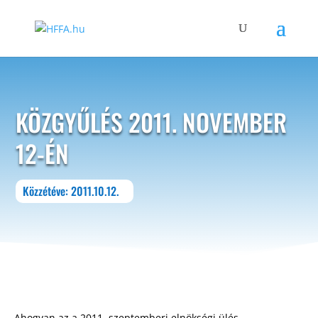
KÖZGYŰLÉS 2011. NOVEMBER
12-ÉN
Közzétéve: 2011.10.12.
Ahogyan az a 2011. szeptemberi elnökségi ülés