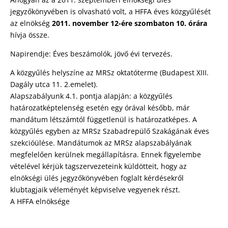
jegyzőkönyvében is olvasható volt, a HFFA éves közgyűlését
az elnökség
2011. november 12-ére szombaton 10. órára
hívja össze.
Napirendje: Éves beszámolók, jövő évi tervezés.
A közgyűlés helyszíne az MRSz oktatóterme (Budapest XIII.
Dagály utca 11. 2.emelet).
Alapszabályunk 4.1. pontja alapján: a közgyűlés
határozatképtelenség esetén egy órával később, már
mandátum létszámtól függetlenül is határozatképes. A
közgyűlés egyben az MRSz Szabadrepülő Szakágának éves
szekcióülése. Mandátumok az MRSz alapszabályának
megfelelően kerülnek megállapításra. Ennek figyelembe
vételével kérjük tagszervezeteink küldötteit, hogy az
elnökségi ülés jegyzőkönyvében foglalt kérdésekről
klubtagjaik véleményét képviselve vegyenek részt.
A HFFA elnöksége