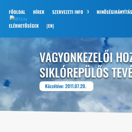
FŐOLDAL
HÍREK
SZERVEZETI INFO
MINŐSÉGIRÁNYÍTÁ
ELÉRHETŐSÉGEK
[EN]
VAGYONKEZELŐI HO
SIKLÓREPÜLŐS TEV
Közzétéve: 2011.07.20.