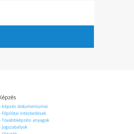
Képzés
» Képzés dokumentumai
» Főpilótai intézkedések
» Továbbképzési anyagok
» Jogszabályok
» Oktatók