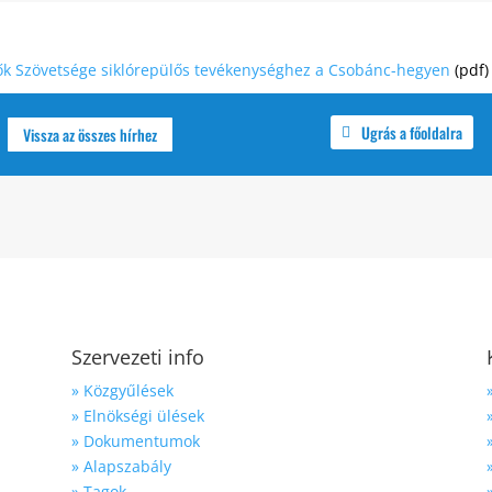
ők Szövetsége siklórepülős tevékenységhez a Csobánc-hegyen
(pdf)
Ugrás a főoldalra
Vissza az összes hírhez
Szervezeti info
» Közgyűlések
» Elnökségi ülések
» Dokumentumok
» Alapszabály
» Tagok