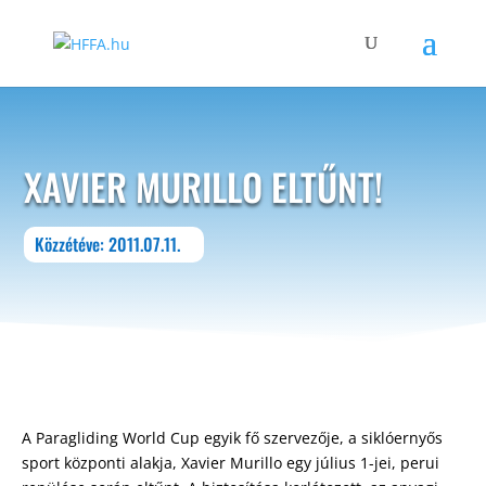
XAVIER MURILLO ELTŰNT!
Közzétéve: 2011.07.11.
A Paragliding World Cup egyik fő szervezője, a siklóernyős
sport központi alakja, Xavier Murillo egy július 1-jei, perui