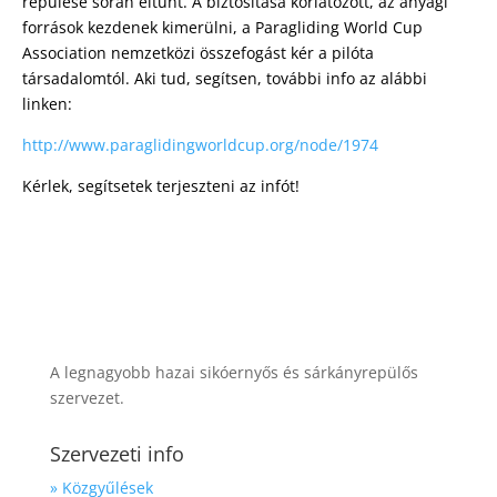
repülése során eltűnt. A biztosítása korlátozott, az anyagi
források kezdenek kimerülni, a Paragliding World Cup
Association nemzetközi összefogást kér a pilóta
társadalomtól. Aki tud, segítsen, további info az alábbi
linken:
http://www.paraglidingworldcup.org/node/1974
Kérlek, segítsetek terjeszteni az infót!
A legnagyobb hazai sikóernyős és sárkányrepülős
szervezet.
Szervezeti info
» Közgyűlések