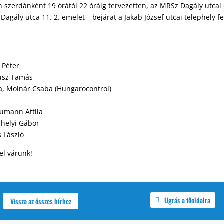
szerdánként 19 órától 22 óráig tervezetten, az MRSz Dagály utcai 
Dagály utca 11. 2. emelet – bejárat a Jakab József utcai telephely f
 Péter
ausz Tamás
lia, Molnár Csaba (Hungarocontrol)
aumann Attila
rhelyi Gábor
 László
el várunk!
Ugrás a főoldalra
Vissza az összes hírhez