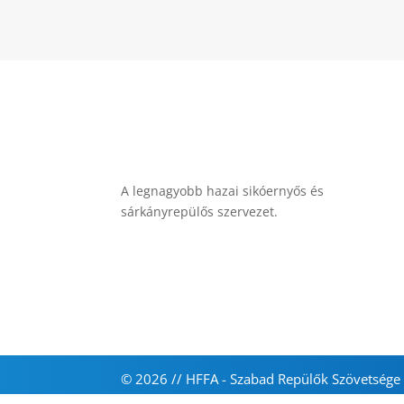
A legnagyobb hazai sikóernyős és
sárkányrepülős szervezet.
© 2026 // HFFA - Szabad Repülők Szövetsége