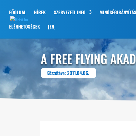
FŐOLDAL
HÍREK
SZERVEZETI INFO
MINŐSÉGIRÁNYÍTÁ
ELÉRHETŐSÉGEK
[EN]
A FREE FLYING AKA
Közzétéve: 2011.04.06.