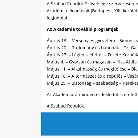
A Szabad Repülők Szövetsége szervezésében 
Akadémia előadásait (Budapest, XIII. kerület 
legjobbjai.
Az Akadémia további programjai:
Április 13. – Verseny és győzelem – Simonics
Április 20. – Tudomány és babonák – Dr. G
Április 27. – Légtér – élettér – Fekete Korné
Május 4. – Gyorsan és magasan – Kiss Attila
Május 11. – Alkalmasság és megítélése – Bl
Május 18. – A természet és a repülés – Vásá
Május 25. – Biztonság – szabadság – Kerekes
Az Akadémiára minden érdeklődőt szeretett
A Szabad Repülők.