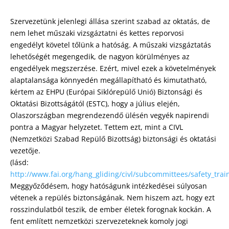
Szervezetünk jelenlegi állása szerint szabad az oktatás, de
nem lehet műszaki vizsgáztatni és kettes reporvosi
engedélyt követel tőlünk a hatóság. A műszaki vizsgáztatás
lehetőségét megengedik, de nagyon körülményes az
engedélyek megszerzése. Ezért, mivel ezek a követelmények
alaptalansága könnyedén megállapítható és kimutatható,
kértem az EHPU (Európai Siklórepülő Unió) Biztonsági és
Oktatási Bizottságától (ESTC), hogy a július elején,
Olaszországban megrendezendő ülésén vegyék napirendi
pontra a Magyar helyzetet. Tettem ezt, mint a CIVL
(Nemzetközi Szabad Repülő Bizottság) biztonsági és oktatási
vezetője.
(lásd:
http://www.fai.org/hang_gliding/civl/subcommittees/safety_trai
Meggyőződésem, hogy hatóságunk intézkedései súlyosan
vétenek a repülés biztonságának. Nem hiszem azt, hogy ezt
rosszindulatból teszik, de ember életek forognak kockán. A
fent említett nemzetközi szervezeteknek komoly jogi