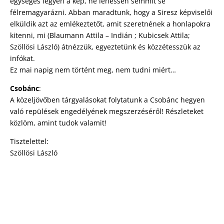
egységes legyen a kép, ne lehessen semmit se
félremagyarázni. Abban maradtunk, hogy a Siresz képviselői
elküldik azt az emlékeztetőt, amit szeretnének a honlapokra
kitenni, mi (Blaumann Attila – Indián ; Kubicsek Attila;
Szöllösi László) átnézzük, egyeztetünk és közzétesszük az
infókat.
Ez mai napig nem történt meg, nem tudni miért…
Csobánc
:
A közeljövőben tárgyalásokat folytatunk a Csobánc hegyen
való repülések engedélyének megszerzéséről! Részleteket
közlöm, amint tudok valamit!
Tisztelettel:
Szöllösi László