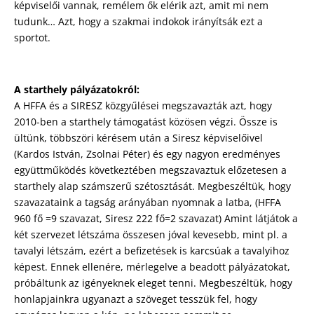
képviselői vannak, remélem ők elérik azt, amit mi nem
tudunk… Azt, hogy a szakmai indokok irányítsák ezt a
sportot.
A starthely pályázatokról:
A HFFA és a SIRESZ közgyűlései megszavazták azt, hogy
2010-ben a starthely támogatást közösen végzi. Össze is
ültünk, többszöri kérésem után a Siresz képviselőivel
(Kardos István, Zsolnai Péter) és egy nagyon eredményes
együttműködés következtében megszavaztuk előzetesen a
starthely alap számszerű szétosztását. Megbeszéltük, hogy
szavazataink a tagság arányában nyomnak a latba, (HFFA
960 fő =9 szavazat, Siresz 222 fő=2 szavazat) Amint látjátok a
két szervezet létszáma összesen jóval kevesebb, mint pl. a
tavalyi létszám, ezért a befizetések is karcsúak a tavalyihoz
képest. Ennek ellenére, mérlegelve a beadott pályázatokat,
próbáltunk az igényeknek eleget tenni. Megbeszéltük, hogy
honlapjainkra ugyanazt a szöveget tesszük fel, hogy