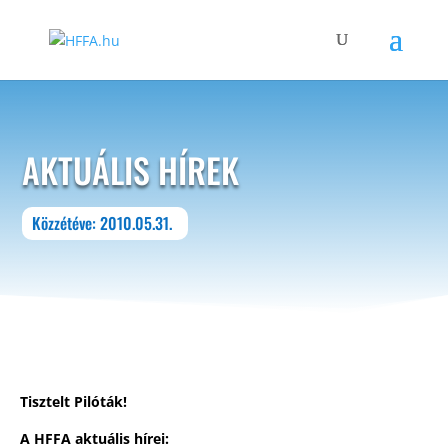
AKTUÁLIS HÍREK
Közzétéve: 2010.05.31.
Tisztelt Pilóták!
A HFFA aktuális hírei: