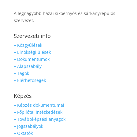
A legnagyobb hazai sikóernyős és sárkányrepülős
szervezet.
Szervezeti info
» Közgyűlések
» Elnökségi ülések
» Dokumentumok
» Alapszabály
» Tagok
» Elérhetőségek
Képzés
» Képzés dokumentumai
» Főpilótai intézkedések
» Továbbképzési anyagok
» Jogszabályok
» Oktatók