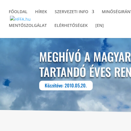
FŐOLDAL
HÍREK
SZERVEZETI INFO
MINŐSÉGIRÁN
MENTŐSZOLGÁLAT
ELÉRHETŐSÉGEK
[EN]
MEGHÍVÓ A MAGYAR
TARTANDÓ ÉVES RE
Közzétéve: 2010.05.20.