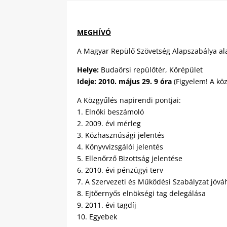
MEGHÍVÓ
A Magyar Repülő Szövetség Alapszabálya ala
Helye:
Budaörsi repülőtér, Körépület
Ideje:
2010. május 29. 9 óra
(Figyelem! A kö
A Közgyűlés napirendi pontjai:
1. Elnöki beszámoló
2. 2009. évi mérleg
3. Közhasznúsági jelentés
4. Könyvvizsgálói jelentés
5. Ellenőrző Bizottság jelentése
6. 2010. évi pénzügyi terv
7. A Szervezeti és Működési Szabályzat jóv
8. Ejtőernyős elnökségi tag delegálása
9. 2011. évi tagdíj
10. Egyebek