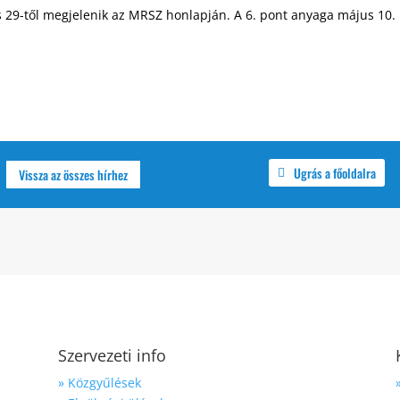
is 29-től megjelenik az MRSZ honlapján. A 6. pont anyaga május 10.
Ugrás a főoldalra
Vissza az összes hírhez
Szervezeti info
» Közgyűlések