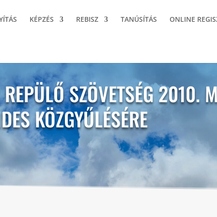
YÍTÁS
KÉPZÉS
REBISZ
TANÚSÍTÁS
ONLINE REGIS
 REPÜLŐ SZÖVETSÉG 2010. M
NDES KÖZGYŰLÉSÉRE