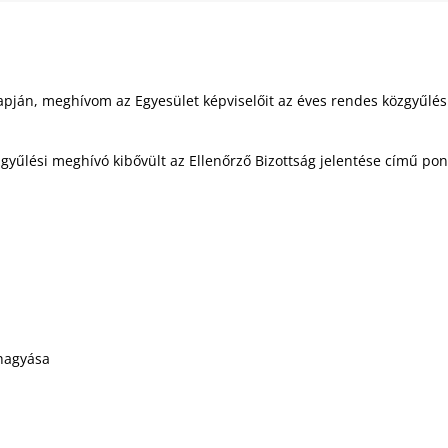
pján, meghívom az Egyesület képviselőit az éves rendes közgyűlés
zgyűlési meghívó kibővült az Ellenőrző Bizottság jelentése című pont
áhagyása