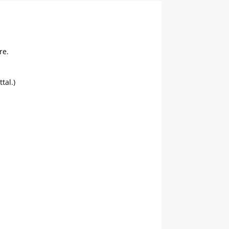
re.
tal.)