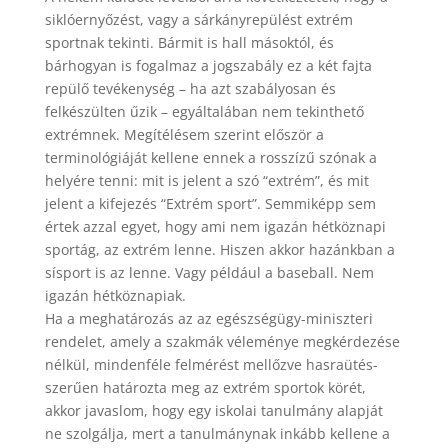
siklóernyőzést, vagy a sárkányrepülést extrém
sportnak tekinti. Bármit is hall másoktól, és
bárhogyan is fogalmaz a jogszabály ez a két fajta
repülő tevékenység – ha azt szabályosan és
felkészülten űzik – egyáltalában nem tekinthető
extrémnek.
Megítélésem szerint először a
terminológiáját kellene ennek a rosszízű szónak a
helyére tenni: mit is jelent a szó “extrém”, és mit
jelent a kifejezés “Extrém sport”. Semmiképp sem
értek azzal egyet, hogy ami nem igazán hétköznapi
sportág, az extrém lenne. Hiszen akkor hazánkban a
sísport is az lenne. Vagy például a baseball. Nem
igazán hétköznapiak.
Ha a meghatározás az az egészségügy-miniszteri
rendelet, amely a szakmák véleménye megkérdezése
nélkül, mindenféle felmérést mellőzve hasraütés-
szerűen határozta meg az extrém sportok körét,
akkor javaslom, hogy egy iskolai tanulmány alapját
ne szolgálja, mert a tanulmánynak inkább kellene a