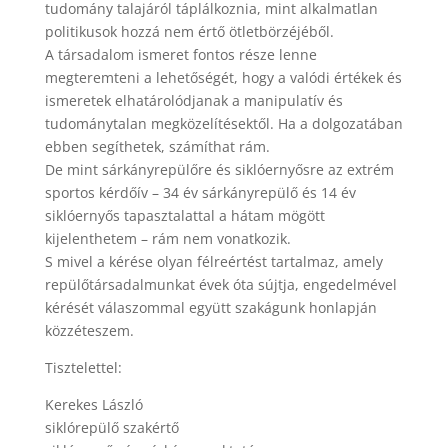
tudomány talajáról táplálkoznia, mint alkalmatlan
politikusok hozzá nem értő ötletbörzéjéből.
A társadalom ismeret fontos része lenne
megteremteni a lehetőségét, hogy a valódi értékek és
ismeretek elhatárolódjanak a manipulatív és
tudománytalan megközelítésektől. Ha a dolgozatában
ebben segíthetek, számíthat rám.
De mint sárkányrepülőre és siklóernyősre az extrém
sportos kérdőív – 34 év sárkányrepülő és 14 év
siklóernyős tapasztalattal a hátam mögött
kijelenthetem – rám nem vonatkozik.
S mivel a kérése olyan félreértést tartalmaz, amely
repülőtársadalmunkat évek óta sújtja, engedelmével
kérését válaszommal együtt szakágunk honlapján
közzéteszem.
Tisztelettel:
Kerekes László
siklórepülő szakértő