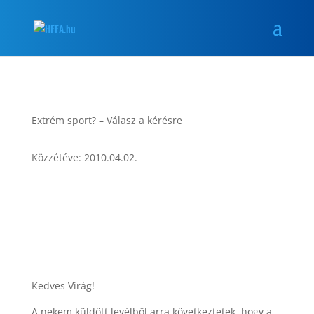
Extrém sport? – Válasz a kérésre
Közzétéve: 2010.04.02.
Kedves Virág!
A nekem küldött levélből arra következtetek, hogy a