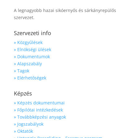
A legnagyobb hazai sikóernyős és sárkányrepülős
szervezet.
Szervezeti info
» Közgyűlések
» Elnökségi ülések
» Dokumentumok
» Alapszabály
» Tagok
» Elérhetőségek
Képzés
» Képzés dokumentumai
» Főpilótai intézkedések
» Továbbképzési anyagok
» Jogszabályok
» Oktatók