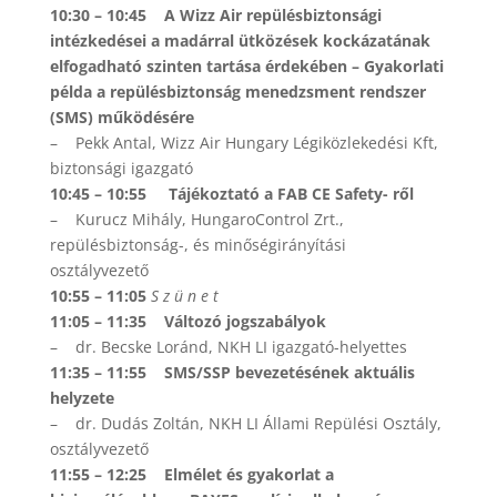
10:30 – 10:45 A Wizz Air repülésbiztonsági
intézkedései a madárral ütközések kockázatának
elfogadható szinten tartása érdekében – Gyakorlati
példa a repülésbiztonság menedzsment rendszer
(SMS) működésére
– Pekk Antal, Wizz Air Hungary Légiközlekedési Kft,
biztonsági igazgató
10:45 – 10:55 Tájékoztató a FAB CE Safety- ről
– Kurucz Mihály, HungaroControl Zrt.,
repülésbiztonság-, és minőségirányítási
osztályvezető
10:55 – 11:05
S z ü n e t
11:05 – 11:35 Változó jogszabályok
– dr. Becske Loránd, NKH LI igazgató-helyettes
11:35 – 11:55 SMS/SSP bevezetésének aktuális
helyzete
– dr. Dudás Zoltán, NKH LI Állami Repülési Osztály,
osztályvezető
11:55 – 12:25 Elmélet és gyakorlat a