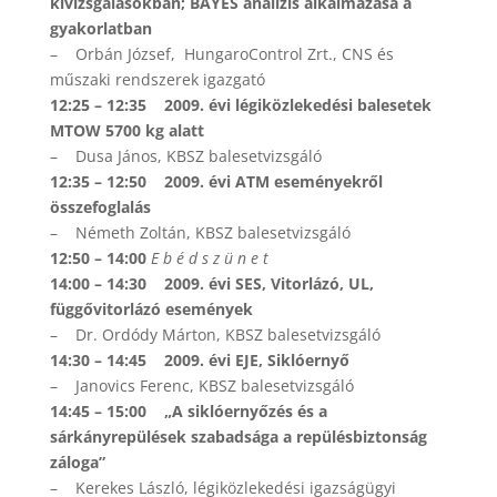
kivizsgálásokban; BAYES analízis alkalmazása a
gyakorlatban
– Orbán József, HungaroControl Zrt., CNS és
műszaki rendszerek igazgató
12:25 – 12:35 2009. évi légiközlekedési balesetek
MTOW 5700 kg alatt
– Dusa János, KBSZ balesetvizsgáló
12:35 – 12:50 2009. évi ATM eseményekről
összefoglalás
– Németh Zoltán, KBSZ balesetvizsgáló
12:50 – 14:00
E b é d s z ü n e t
14:00 – 14:30 2009. évi SES, Vitorlázó, UL,
függővitorlázó események
– Dr. Ordódy Márton, KBSZ balesetvizsgáló
14:30 – 14:45 2009. évi EJE, Siklóernyő
– Janovics Ferenc, KBSZ balesetvizsgáló
14:45 – 15:00 „A siklóernyőzés és a
sárkányrepülések szabadsága a repülésbiztonság
záloga”
– Kerekes László, légiközlekedési igazságügyi