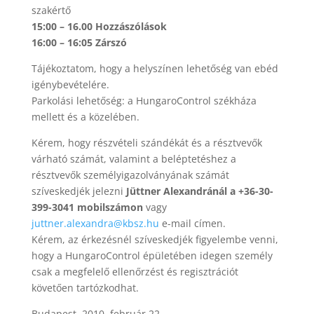
szakértő
15:00 – 16.00
Hozzászólások
16:00 – 16:05
Zárszó
Tájékoztatom, hogy a helyszínen lehetőség van ebéd
igénybevételére.
Parkolási lehetőség: a HungaroControl székháza
mellett és a közelében.
Kérem, hogy részvételi szándékát és a résztvevők
várható számát, valamint a beléptetéshez a
résztvevők személyigazolványának számát
szíveskedjék jelezni
Jüttner Alexandránál a +36-30-
399-3041 mobilszámon
vagy
juttner.alexandra@kbsz.hu
e-mail címen.
Kérem, az érkezésnél szíveskedjék figyelembe venni,
hogy a HungaroControl épületében idegen személy
csak a megfelelő ellenőrzést és regisztrációt
követően tartózkodhat.
Budapest, 2010. február 22.