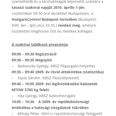
üzemeltetők és a társhatóságok képviselői számára a
tavaszi szakmai napját
2010. április 1-jén
,
csütörtökön 09:30 órai kezdettel Budapesten, a
HungaroControl Budapest termében
(Budapest,
XVIII. ker., Igló utca 33-35.)
rendezi meg
, amelyre
tisztelettel meghívom Önt és illetékes kollégáit.
A szakmai találkozó programja:
09:00 – 09:30
Regisztráció
09:30 – 09:35
Megnyitó
– Badovszky György, KBSZ főigazgató-helyettes
09:35 – 09:40
2009. év rövid áttekintése (statisztika)
– Sipos Sándor, KBSZ főosztályvezető
09:40 – 10:05
2009. évi légiközlekedési balesetek
MTOW 5700 kg felett
– Háy György, KBSZ balesetvizsgáló
10:05 – 10:30 A 2009. év repülésbiztonsági
értékelése a hatósági vizsgálatok tükrében
– Mihály Péter, NKH LI repülésbiztonsági felügyelő