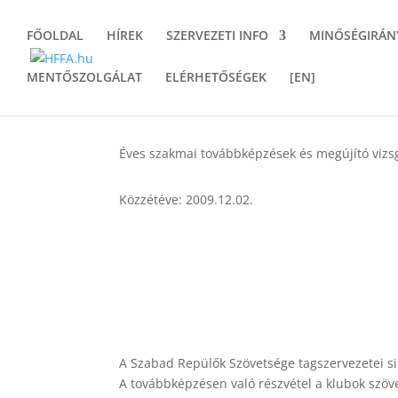
FŐOLDAL
HÍREK
SZERVEZETI INFO
MINŐSÉGIRÁN
MENTŐSZOLGÁLAT
ELÉRHETŐSÉGEK
[EN]
Éves szakmai továbbképzések és megújító vizs
Közzétéve: 2009.12.02.
A Szabad Repülők Szövetsége tagszervezetei si
A továbbképzésen való részvétel a klubok szö