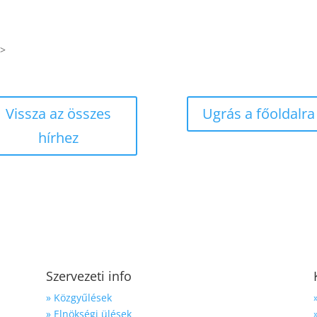
–>
Vissza az összes
Ugrás a főoldalra
hírhez
Szervezeti info
» Közgyűlések
» Elnökségi ülések