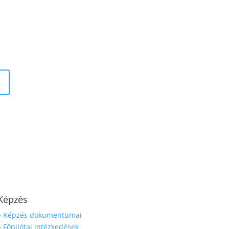
Képzés
» Képzés dokumentumai
» Főpilótai intézkedések