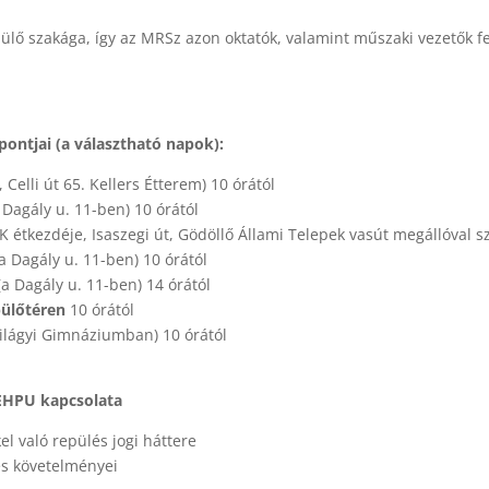
lő szakága, így az MRSz azon oktatók, valamint műszaki vezetők fe
pontjai (a választható napok):
 Celli út 65. Kellers Étterem) 10 órától
 Dagály u. 11-ben) 10 órától
K étkezdéje, Isaszegi út, Gödöllő Állami Telepek vasút megállóval 
a Dagály u. 11-ben) 10 órától
(a Dagály u. 11-ben) 14 órától
ülőtéren
10 órától
ilágyi Gimnáziumban) 10 órától
 EHPU kapcsolata
l való repülés jogi háttere
 és követelményei