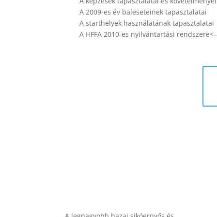
A képzések tapasztalatai és követelményei
A 2009-es év baleseteinek tapasztalatai
A starthelyek használatának tapasztalatai
A HFFA 2010-es nyilvántartási rendszere<
A legnagyobb hazai sikóernyős és