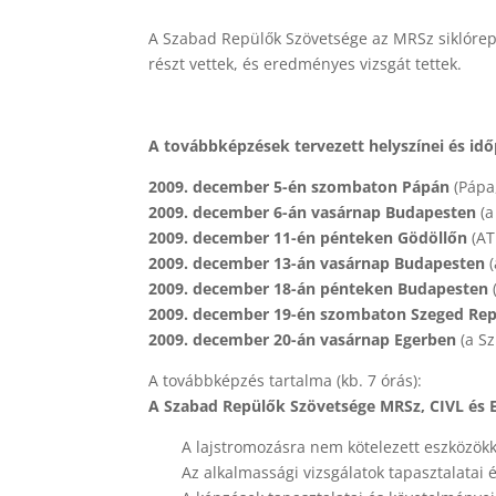
A Szabad Repülők Szövetsége az MRSz siklórepü
részt vettek, és eredményes vizsgát tettek.
A továbbképzések tervezett helyszínei és idő
2009. december 5-én szombaton Pápán
(Pápa,
2009. december 6-án vasárnap Budapesten
(a
2009. december 11-én pénteken Gödöllőn
(AT
2009. december 13-án vasárnap
Budapesten
(
2009. december 18-án pénteken Budapesten
2009. december 19-én szombaton Szeged Rep
2009. december 20-án vasárnap Egerben
(a Sz
A továbbképzés tartalma (kb. 7 órás):
A Szabad Repülők Szövetsége MRSz, CIVL és
A lajstromozásra nem kötelezett eszközökke
Az alkalmassági vizsgálatok tapasztalatai