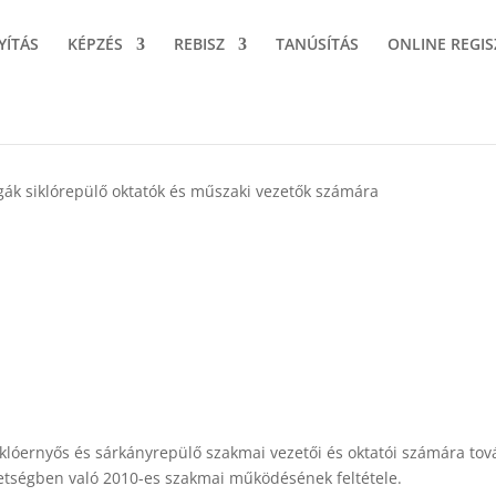
YÍTÁS
KÉPZÉS
REBISZ
TANÚSÍTÁS
ONLINE REGIS
gák siklórepülő oktatók és műszaki vezetők számára
klóernyős és sárkányrepülő szakmai vezetői és oktatói számára to
vetségben való 2010-es szakmai működésének feltétele.