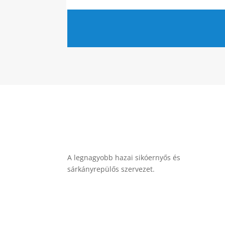
A legnagyobb hazai sikóernyős és
sárkányrepülős szervezet.