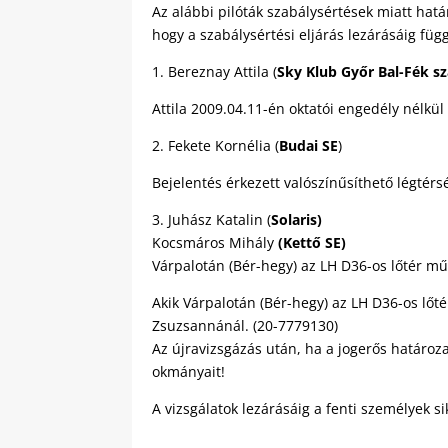
Az alábbi pilóták szabálysértések miatt hatá
hogy a szabálysértési eljárás lezárásáig függ
1. Bereznay Attila (
Sky Klub Győr Bal-Fék
sz
Attila 2009.04.11-én oktatói engedély nélkül 
2. Fekete Kornélia (
Budai SE
)
Bejelentés érkezett valószínűsíthető légtérs
3.
Juhász Katalin (
Solaris)
Kocsmáros Mihály
(Kettő SE)
Várpalotán (Bér-hegy) az LH D36-os lőtér mű
Akik Várpalotán (Bér-hegy) az LH D36-os lőté
Zsuzsannánál. (20-7779130)
Az újravizsgázás után, ha a jogerős határoz
okmányait!
A vizsgálatok lezárásáig a fenti személyek 