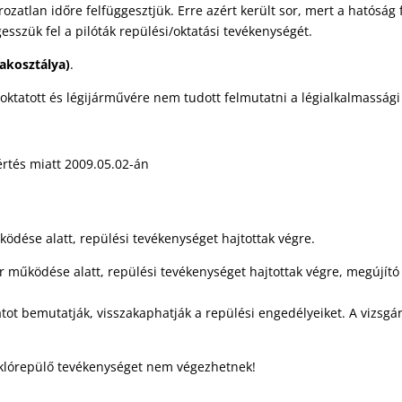
rozatlan időre felfüggesztjük. Erre azért került sor, mert a hatóság
esszük fel a pilóták repülési/oktatási tevékenységét.
akosztálya)
.
oktatott és légijárművére nem tudott felmutatni a légialkalmassági k
értés miatt 2009.05.02-án
ködése alatt, repülési tevékenységet hajtottak végre.
r működése alatt, repülési tevékenységet hajtottak végre, megújító
atot bemutatják, visszakaphatják a repülési engedélyeiket. A vizsg
siklórepülő tevékenységet nem végezhetnek!