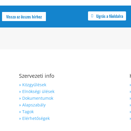
Ugrás a főoldalra
Vissza az összes hírhez
Szervezeti info
» Közgyűlések
» Elnökségi ülések
» Dokumentumok
» Alapszabály
» Tagok
» Elérhetőségek