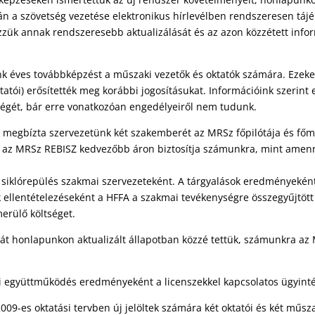
n a szövetség vezetése elektronikus hírlevélben rendszeresen tájé
ezzük annak rendszeresebb aktualizálását és az azon közzétett info
k éves továbbképzést a műszaki vezetők és oktatók számára. Ezek
oktatói) erősítették meg korábbi jogosításukat. Információink szerin
ységét, bár erre vonatkozóan engedélyeiről nem tudunk.
megbízta szervezetünk két szakemberét az MRSz főpilótája és főmé
ást az MRSz REBISZ kedvezőbb áron biztosítja számunkra, mint amen
 siklórepülés szakmai szervezeteként. A tárgyalások eredményeként
 ellentételezéseként a HFFA a szakmai tevékenységre összegyűjtött
erülő költséget.
át honlapunkon aktualizált állapotban közzé tettük, számunkra az M
tti együttműködés eredményeként a licenszekkel kapcsolatos ügyint
009-es oktatási tervben új jelöltek számára két oktatói és két műsz