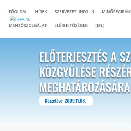
FŐOLDAL
HÍREK
SZERVEZETI INFO
MINŐSÉGIRÁN
MENTŐSZOLGÁLAT
ELÉRHETŐSÉGEK
[EN]
ELŐTERJESZTÉS A S
KÖZGYŰLÉSE RÉSZÉR
MEGHATÁROZÁSÁRA
Közzétéve: 2009.11.08.