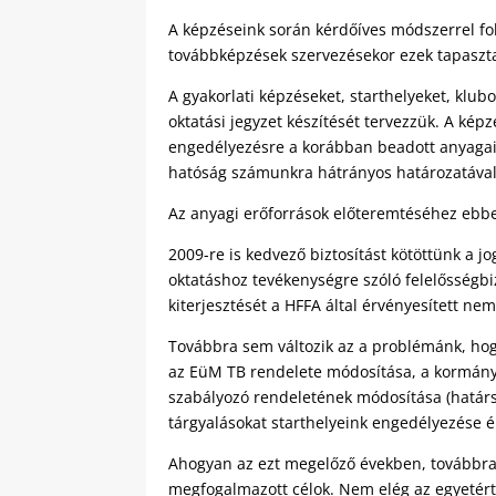
A képzéseink során kérdőíves módszerrel fol
továbbképzések szervezésekor ezek tapasztal
A gyakorlati képzéseket, starthelyeket, klub
oktatási jegyzet készítését tervezzük. A ké
engedélyezésre a korábban beadott anyagaink
hatóság számunkra hátrányos határozatáva
Az anyagi erőforrások előteremtéséhez ebb
2009-re is kedvező biztosítást kötöttünk a j
oktatáshoz tevékenységre szóló felelősségbiz
kiterjesztését a HFFA által érvényesített nemz
Továbbra sem változik az a problémánk, hogy
az EüM TB rendelete módosítása, a kormány
szabályozó rendeletének módosítása (határsáv
tárgyalásokat starthelyeink engedélyezése 
Ahogyan az ezt megelőző években, továbbra 
megfogalmazott célok. Nem elég az egyetérté