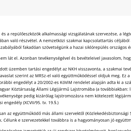
és a repülőeszközök alkalmassági vizsgálatának szervezése, a légté
ában való részvétel.
A nemzetközi szakmai kapcsolattartás céljából
apszabályából fakadóan szövetségünk a hazai siklórepülés országos é
nem lát el. Azonban tevékenységével és bevételeivel javasolom, hog
adott üzemben tartási engedélyt az NKH visszavonta, a szakmai t
avaslat szerint az MRSz-el való együttműködéssel oldjuk meg. Ez a
korábbi engedélyt a 20/2002-es KöViM rendelet alapján adta ki a s
 Magyar Köztársaság Állami Légijármű Lajstromába (a továbbiakban: 
tevékenysége pedig kizárólag lajstromozásra nem kötelezett légijá
 engedély (XCVII/95. tv. 19.§.)
n az együttműködő más állami szervektől (Közlekedésbiztonsági S
k. Célunk e szervezetekkel továbbra is a hagyományosan jó együtt
képzéseken ismertettük az új rendszer követelményeit, honlapunk