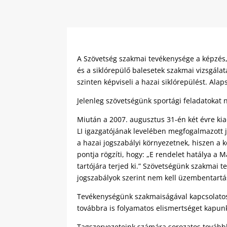
A Szövetség szakmai tevékenysége a képzés, 
és a siklórepülő balesetek szakmai vizsgálat
szinten képviseli a hazai siklórepülést. Al
Jelenleg szövetségünk sportági feladatokat 
Miután a 2007. augusztus 31-én két évre ki
LI igazgatójának levelében megfogalmazott j
a hazai jogszabályi környezetnek, hiszen a 
pontja rögzíti, hogy: „E rendelet hatálya a
tartójára terjed ki.” Szövetségünk szakmai 
jogszabályok szerint nem kell üzembentartási
Tevékenységünk szakmaiságával kapcsolatosa
továbbra is folyamatos elismertséget kapun
Tagszervezeteink számára sorozatos tovább