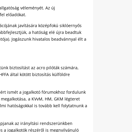
allgatóság véleményét. Az új
fel előadókat.
vácójának javítására középfokú siklóernyős
bbfejlesztjük, a hatóság elé újra beadtuk
ója). Jogászunk hivatalos beadvánnyal élt a
tünk biztosítást az acro pilóták számára,
FA által kötött biztosítás külföldre
zért ismét a jogalkotó fórumokhoz fordulunk
k megalkotása, a KVvM, HM, GKM légteret
lmi hatóságokkal is tovább kell folytatnunk a
apjanak az irányítási rendszerünkben
s a jogalkotók részéről is megnyilvánuló