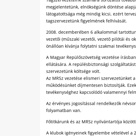
megjelentetünk, elnökségünk döntése alapjá
látogatottsága még mindig kicsi, ezért terv
tagszervezetünk figyelmének felhívását.
2008. decemberében 6 alkalommal tartottun
vezetői (műszaki vezetői, vezető pilótái és 
önállóan kívánja folytatni szakmai tevéken
A Magyar Repülőszövetség vezetése írásban 
ellátására. A repülésbiztonsági szolgáltat
szervezetünk költsége volt.
Az MRSz vezetése elismeri szervezetünket a
működésünket díjmentesen biztosítják. Ezek
tevékenységhez kapcsolódó valamennyi felm
Az érvényes jogosítással rendelkezők névsor
folyamatban van.
Főtitkárunk és az MRSz nyilvántartója közö
A klubok igényeinek figyelembe vételével a 2