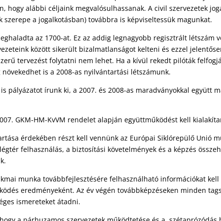
, hogy alábbi céljaink megvalósulhassanak. A civil szervezetek jo
k szerepe a jogalkotásban) továbbra is képviseltessük magunkat.
eghaladta az 1700-at. Ez az addig legnagyobb regisztrált létszám v
ezeteink között sikerült bizalmatlanságot kelteni és ezzel jelentő
erű tervezést folytatni nem lehet. Ha a kívül rekedt pilóták felfogj
 növekedhet is a 2008-as nyilvántartási létszámunk.
s pályázatot írunk ki, a 2007. és 2008-as maradványokkal együtt má
007. GKM-HM-KvVM rendelet alapján együttműködést kell kialakítani
tása érdekében részt kell vennünk az Európai Siklórepülő Unió mu
 légtér felhasználás, a biztosítási követelmények és a képzés öss
k.
zakmai munka továbbfejlesztésére felhasználható információkat kel
működés eredményeként. Az év végén továbbképzéseken minden tag
séges ismereteket átadni.
 hogy a párhuzamos szervezetek működtetése és a szétaprózódás h