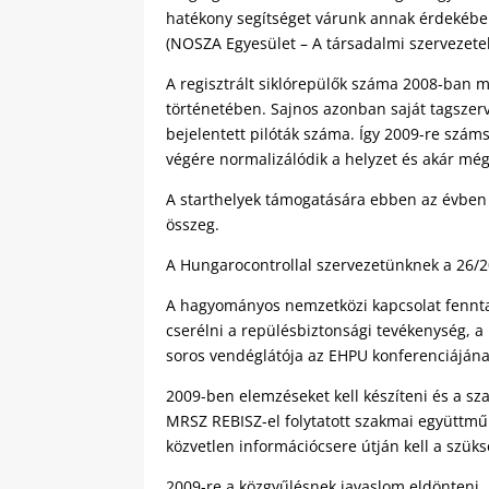
hatékony segítséget várunk annak érdekében
(NOSZA Egyesület – A társadalmi szervezete
A regisztrált siklórepülők száma 2008-ban m
történetében. Sajnos azonban saját tagszerv
bejelentett pilóták száma. Így 2009-re számsz
végére normalizálódik a helyzet és akár még
A starthelyek támogatására ebben az évben i
összeg.
A Hungarocontrollal szervezetünknek a 26/2
A hagyományos nemzetközi kapcsolat fenntar
cserélni a repülésbiztonsági tevékenység, a
soros vendéglátója az EHPU konferenciájána
2009-ben elemzéseket kell készíteni és a s
MRSZ REBISZ-el folytatott szakmai együtt
közvetlen információcsere útján kell a szük
2009-re a közgyűlésnek javaslom eldönteni,