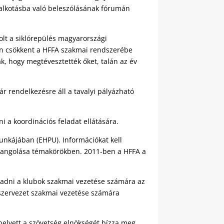
galkotásba való beleszólásának fórumán
olt a siklórepülés magyarországi
sen csökkent a HFFA szakmai rendszerébe
ák, hogy megtévesztették őket, talán az év
r rendelkezésre áll a tavalyi pályázható
 a koordinációs feladat ellátására.
nkájában (EHPU). Információkat kell
zehangolása témakörökben. 2011-ben a HFFA a
l adni a klubok szakmai vezetése számára az
szervezet szakmai vezetése számára
elyett a szövetség elnökségét bízza meg,