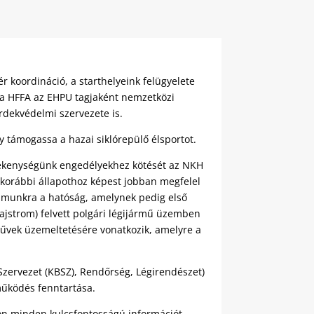
r koordináció, a starthelyeink felügyelete
 a HFFA az EHPU tagjaként nemzetközi
rdekvédelmi szervezete is.
y támogassa a hazai siklórepülő élsportot.
evékenységünk engedélyekhez kötését az NKH
 korábbi állapothoz képest jobban megfelel
zámunkra a hatóság, amelynek pedig első
lajstrom) felvett polgári légijármű üzemben
rművek üzemeltetésére vonatkozik, amelyre a
zervezet (KBSZ), Rendőrség, Légirendészet)
működés fenntartása.
on minden kulcsfontosságú információt