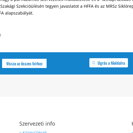
Szakági Szekcióülésén tegyen javaslatot a HFFA és az MRSz Siklóre
FA alapszabályát.
e
Ugrás a főoldalra
Vissza az összes hírhez
Szervezeti info
» Közgyűlések