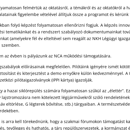
yamatosan felmértük az oktatásról, a témákról és az oktatókról a h
atainak figyelembe vételével állítjuk össze a programot és kérünk 
okban folyó képzést folyamatosan ellenőrizni fogjuk. A képzés inno
pzési tematikánkat és a rendszert szabályozó dokumentumainkat tová
at (amelyekre fél év elteltével sem reagált az NKH Légügyi Igazgat
l szemben.
en az évben is pályázunk az NCA működési támogatására.
ogszabályok előírásainak megfelelően. Pilótáink igényére ismét kötöt
tosítást és kiterjesztést a demo ernyőkre külön kedvezménnyel. A HF
etközi pilótaigazolványok (IPPI kártya) igazolják.
 a hazai siklórepülés számára folyamatosan szűkül az „élettér”. E
 lajstromozásra nem kötelezett légijárművekről szóló rendeleténe
 eltörlése, G légterek bővítése, stb.) tárgyaiban. A természetvéde
érdekében.
is arra kell törekednünk, hogy a szakmai fórumokon támogatást k
s, tevőleges és hathatós, a társ repülőszervezetek, a kormányzat é