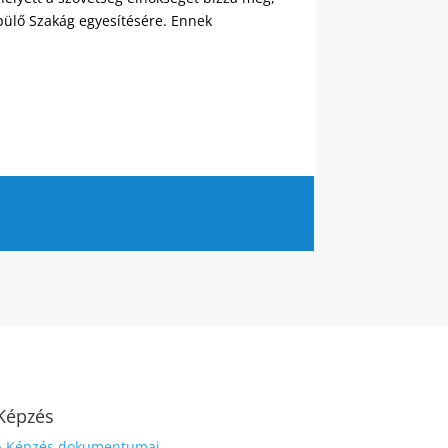
pülő Szakág egyesítésére. Ennek
Képzés
» Képzés dokumentumai