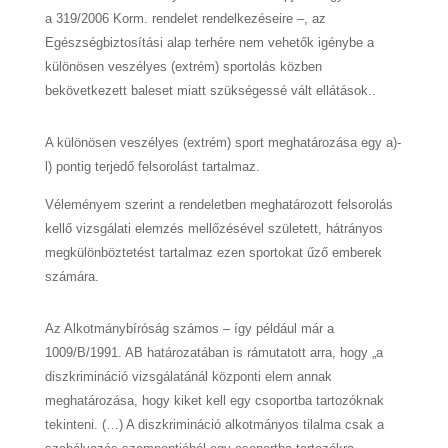
a 319/2006 Korm. rendelet rendelkezéseire –, az
Egészségbiztosítási alap terhére nem vehetők igénybe a
különösen veszélyes (extrém) sportolás közben
bekövetkezett baleset miatt szükségessé vált ellátások..
A különösen veszélyes (extrém) sport meghatározása egy a)-
l) pontig terjedő felsorolást tartalmaz.
Véleményem szerint a rendeletben meghatározott felsorolás
kellő vizsgálati elemzés mellőzésével született,
hátrányos
megkülönböztetést tartalmaz ezen sportokat űző emberek
számára.
Az Alkotmánybíróság számos – így például már a
1009/B/1991. AB határozatában is rámutatott arra, hogy „a
diszkrimináció vizsgálatánál központi elem annak
meghatározása, hogy kiket kell egy csoportba tartozóknak
tekinteni. (…) A diszkrimináció alkotmányos tilalma csak a