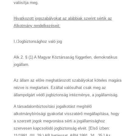
valósítja meg.
Hivatkozott jogszabályokat az alábbiak szerint sértik az
Alkotmány rendelkezéseit:
I./Jogbiztonsághoz való jog
Alk.2. § (1) A Magyar Köztársaság független, demokratikus
jogállam.
Az állam az előre meghatározott szabályokat köteles magára
nézve is megtartani. Ezáltal valósulhat csak meg az
állampolgárt védő jogbiztonság intézménye, a jogállamiság.
A társadalombiztosítási jogalkotást megítélő
alkotmánybírósági gyakorlat visszatérő megállapítása, hogy
a szerzett jogok megvonása sérti a jogállamisághoz
szervesen kapcsolódó jogbiztonság elvét. [Első ízben:
11/1991. (III. 29.) AB határozat, ABH 1991, 34., 35.] Az