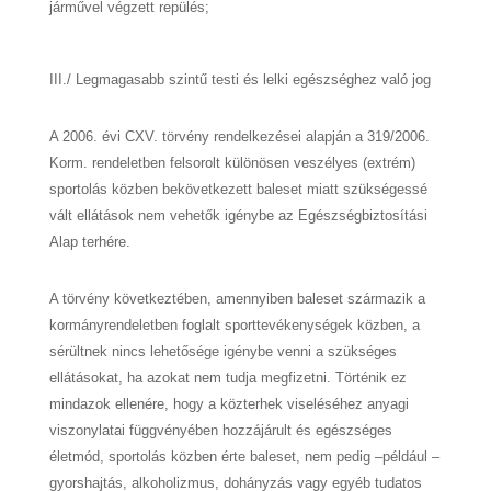
járművel végzett repülés;
III./ Legmagasabb szintű testi és lelki egészséghez való jog
A 2006. évi CXV. törvény rendelkezései alapján a 319/2006.
Korm. rendeletben felsorolt különösen veszélyes (extrém)
sportolás közben bekövetkezett baleset miatt szükségessé
vált ellátások nem vehetők igénybe az Egészségbiztosítási
Alap terhére.
A törvény következtében, amennyiben baleset származik a
kormányrendeletben foglalt sporttevékenységek közben, a
sérültnek nincs lehetősége igénybe venni a szükséges
ellátásokat, ha azokat nem tudja megfizetni. Történik ez
mindazok ellenére, hogy a közterhek viseléséhez anyagi
viszonylatai függvényében hozzájárult és egészséges
életmód, sportolás közben érte baleset, nem pedig –például –
gyorshajtás, alkoholizmus, dohányzás vagy egyéb tudatos