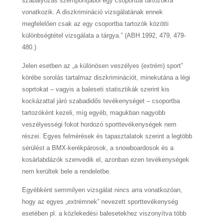
szabályozás szempontjából egy csoportba tartozókra
vonatkozik. A diszkrimináció vizsgálatának ennek
megfelelően csak az egy csoportba tartozók közötti
különbségtétel vizsgálata a tárgya.” (ABH 1992, 479, 479-
480.)
Jelen esetben az „a különösen veszélyes (extrém) sport”
körébe sorolás tartalmaz diszkriminációt, minekutána a légi
soprtokat – vagyis a baleseti statisztikák szerint kis
kockázattal járó szabadidős tevékenységet – csoportba
tartozóként kezeli, míg egyéb, magukban nagyobb
veszélyességi fokot hordozó sporttevékenységek nem
részei. Egyes felmérések és tapasztalatok szerint a legtöbb
sérülést a BMX-kerékpárosok, a snowboardosok és a
kosárlabdázók szenvedik el, azonban ezen tevékenységek
nem kerültek bele a rendeletbe.
Egyébként semmilyen vizsgálat nincs arra vonatkozóan,
hogy az egyes „extrémnek” nevezett sporttevékenység
esetében pl. a közlekedési balesetekhez viszonyítva több