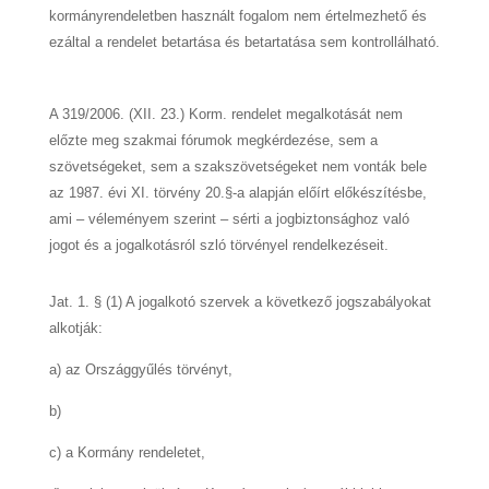
kormányrendeletben használt fogalom nem értelmezhető és
ezáltal a rendelet betartása és betartatása sem kontrollálható.
A 319/2006. (XII. 23.) Korm. rendelet megalkotását nem
előzte meg szakmai fórumok megkérdezése, sem a
szövetségeket, sem a szakszövetségeket nem vonták bele
az 1987. évi XI. törvény 20.§-a alapján előírt előkészítésbe,
ami – véleményem szerint – sérti a jogbiztonsághoz való
jogot és a jogalkotásról szló törvényel rendelkezéseit.
Jat. 1. § (1) A jogalkotó szervek a következő jogszabályokat
alkotják:
a) az Országgyűlés törvényt,
b)
c) a Kormány rendeletet,