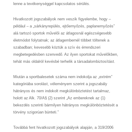
lenne a tevékenységgel kapcsolatos sérülés.
Hivatkozott jogszabályok nem veszik figyelembe, hogy –
például – a „sárkányrepülés, ejtőernyőzés, paplanernyőzés”
alá tartozó sportok művelői az átlagosnál egészségesebb
életmódot folytatnak; az átlagembernél többet töltenek a
szabadban; kevesebb köztük a szív és érrendszeri
megbetegedésben szenvedő. Az ilyen sportokat művelőkben,
tehát más oldalról kevésbé terhelik a társadalombiztosítást.
Miután a sportbalesetek száma nem indokolja az „extrém”
kategóriába sorolást, véleményem szerint a jogszabály
hátrányos és nem indokolt megkülönböztetést tartalmaz,
holott az Alk. 70/A§ (2) szerint „Az embereknek az (1)
bekezdés szerinti bármilyen hátrányos megkülönböztetését a
törvény szigorúan bünteti.”
Továbbá fent hivatkozott jogszabályok alapján, a 319/2006