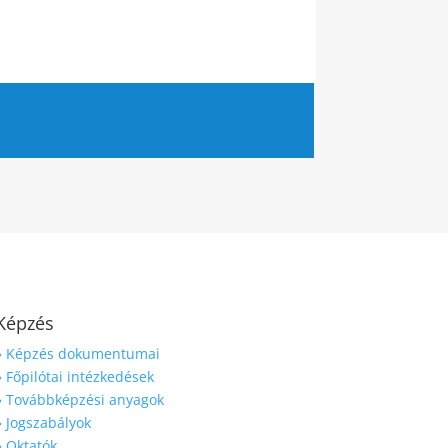
Képzés
» Képzés dokumentumai
» Főpilótai intézkedések
» Továbbképzési anyagok
» Jogszabályok
» Oktatók