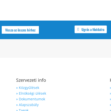
Ugrás a főoldalra
Vissza az összes hírhez
Szervezeti info
» Közgyűlések
» Elnökségi ülések
» Dokumentumok
» Alapszabály
» Tagok